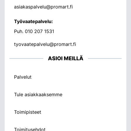
asiakaspalvelu@promart.fi
Työvaatepalvelu:
Puh.
010 207 1531
tyovaatepalvelu@promart.fi
ASIOI MEILLÄ
Palvelut
Tule asiakkaaksemme
Toimipisteet
Toimitusehdot