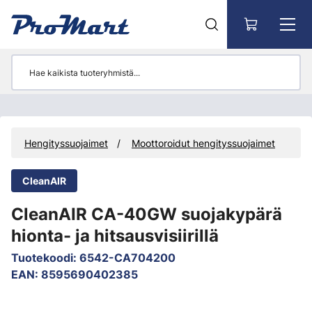
Siirry pääsisältöön
s
Hengityssuojaimet
Moottoroidut hengityssuojaimet
CleanAIR
CleanAIR CA-40GW suojakypärä
hionta- ja hitsausvisiirillä
Tuotekoodi
:
6542-CA704200
EAN
:
8595690402385
Ohita kuvat