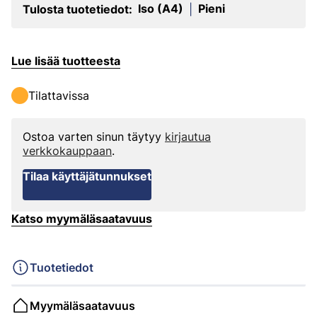
Iso (A4)
Pieni
Tulosta tuotetiedot:
|
Lue lisää tuotteesta
Tilattavissa
Ostoa varten sinun täytyy
kirjautua
verkkokauppaan
.
Tilaa käyttäjätunnukset
Katso myymäläsaatavuus
Tuotetiedot
Myymäläsaatavuus