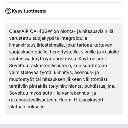
Kysy tuotteesta
CleanAIR CA-40GW on hionta- ja hitsausvisiirillä
varustettu suojakypärä integroidulla
ilmanvirtausjärjestelmällä, joka tarjoaa kattavan
suojauksen päälle, hengitysteille, silmille ja kuulolle
vaativissa käyttöympäristöissä. Käyttöalueet:
Soveltuu raskasteollisuuteen, kun suoritetaan
valmistelevaa työtä: kiinnitys, asennus- ja
muutostyöt tai hitsauksen jälkeen välittömästi
tehtäviin pintakäsittelyihin: hionta, puhdistus, jne.
Soveltuu myös auto-, laivanrakennus- ja
rakennusteollisuuteen. Huom. Hitsauskasetti
tilataan erikseen.