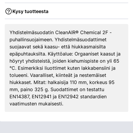
Kysy tuotteesta
Yhdistelmäsuodatin CleanAIR® Chemical 2F -
puhallinsuojaimeen. Yhdistelmäsuodattimet
suojaavat sekä kaasu- että hiukkasmaisilta
epäpuhtauksilta. Käyttöalue: Orgaaniset kaasut ja
höyryt yhdisteistä, joiden kiehumispiste on yli 65
°C. Esimerkiksi liuottimet kuten lakkabensiini ja
tolueeni. Vaaralliset, kiinteät ja nestemäiset
hiukkaset. Mitat: halkaisija 110 mm, korkeus 95
mm, paino 325 g. Suodattimet on testattu
EN14387, EN12941 ja EN12942 standardien
vaatimusten mukaisesti.