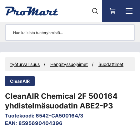
Siirry pääsisältöön
et ja työturvallisuus
Hengityssuojaimet
Suodattimet
CleanAIR
CleanAIR Chemical 2F 500164
yhdistelmäsuodatin ABE2-P3
Tuotekoodi
:
6542-CA500164/3
EAN
:
8595690404396
Ohita kuvat