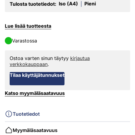
Iso (A4)
Pieni
Tulosta tuotetiedot:
|
Lue lisää tuotteesta
Varastossa
Ostoa varten sinun täytyy
kirjautua
verkkokauppaan
.
Tilaa käyttäjätunnukset
Katso myymäläsaatavuus
Tuotetiedot
Myymäläsaatavuus