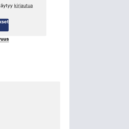
 täytyy
kirjautua
kset
vuus