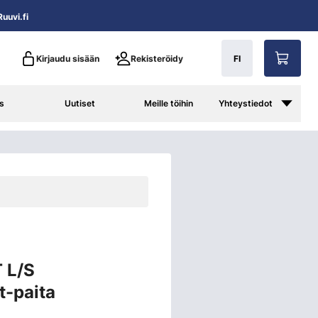
uuvi.fi
Kirjaudu sisään
Rekisteröidy
FI
s
Uutiset
Meille töihin
Yhteystiedot
T L/S
t-paita