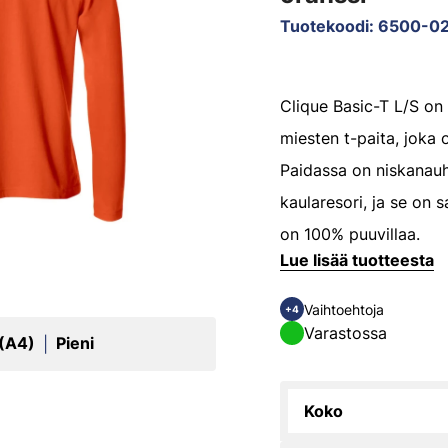
Tuotekoodi
:
6500-02
Clique Basic-T L/S on
miesten t-paita, joka
Paidassa on niskanauh
kaularesori, ja se on 
on 100% puuvillaa.
Lue lisää tuotteesta
Vaihtoehtoja
+4
Varastossa
 (A4)
Pieni
|
Koko