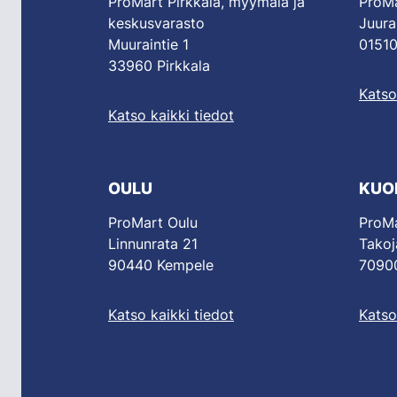
ProMart Pirkkala, myymälä ja
ProMa
keskusvarasto
Juura
Muuraintie 1
01510
33960 Pirkkala
Katso
Katso kaikki tiedot
OULU
KUO
ProMart Oulu
ProMa
Linnunrata 21
Takoj
90440 Kempele
70900
Katso kaikki tiedot
Katso