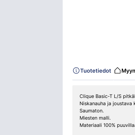
Tuotetiedot
Myym
Clique Basic-T L/S pitkä
Niskanauha ja joustava k
Saumaton.
Miesten malli.
Materiaali 100% puuvilla