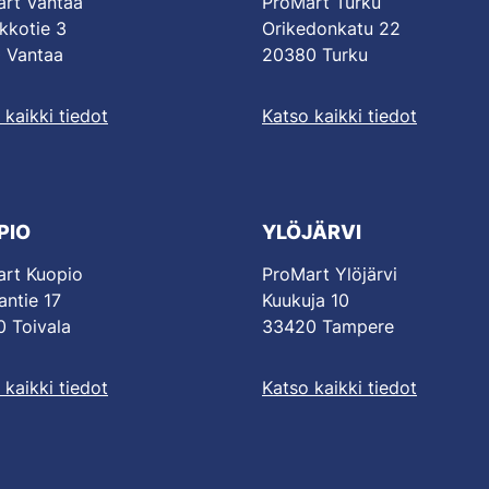
rt Vantaa
ProMart Turku
kkotie 3
Orikedonkatu 22
 Vantaa
20380 Turku
 kaikki tiedot
Katso kaikki tiedot
PIO
YLÖJÄRVI
rt Kuopio
ProMart Ylöjärvi
antie 17
Kuukuja 10
 Toivala
33420 Tampere
 kaikki tiedot
Katso kaikki tiedot