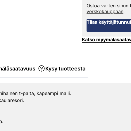
Ostoa varten sinun
verkkokauppaan
.
Tilaa käyttäjätunnu
Katso myymäläsaata
äläsaatavuus
Kysy tuotteesta
hihainen t-paita, kapeampi malli.
aularesori.
a.