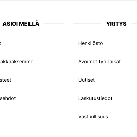
ASIOI MEILLÄ
YRITYS
t
Henkilöstö
siakkaaksemme
Avoimet työpaikat
steet
Uutiset
usehdot
Laskutustiedot
Vastuullisuus