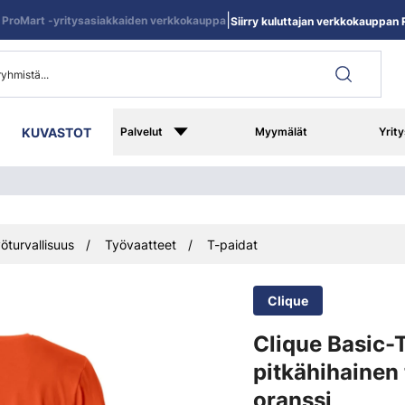
|
ProMart -yritysasiakkaiden verkkokauppa
Siirry kuluttajan verkkokauppan R
KUVASTOT
Palvelut
Myymälät
Yrity
öturvallisuus
Työvaatteet
T-paidat
Clique
Clique Basic-
pitkähihainen 
oranssi