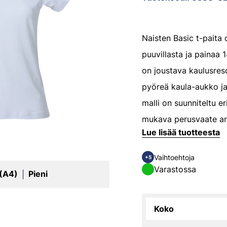
Naisten Basic t-paita
puuvillasta ja painaa
on joustava kaulusreso
pyöreä kaula-aukko ja
malli on suunniteltu eri
mukava perusvaate ar
Lue lisää tuotteesta
Vaihtoehtoja
+5
Varastossa
 (A4)
Pieni
|
Koko