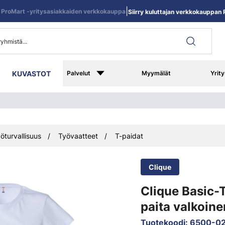
|
ProMart -yritysasiakkaiden verkkokauppa
Siirry kuluttajan verkkokauppan R
KUVASTOT
Palvelut
Myymälät
Yrity
öturvallisuus
Työvaatteet
T-paidat
Clique
Clique Basic-T
paita valkoine
Tuotekoodi
:
6500-0