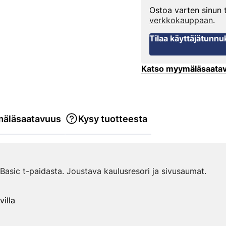
Ostoa varten sinun
verkkokauppaan
.
Tilaa käyttäjätunnu
Katso myymäläsaata
äläsaatavuus
Kysy tuotteesta
 Basic t-paidasta. Joustava kaulusresori ja sivusaumat.
villa