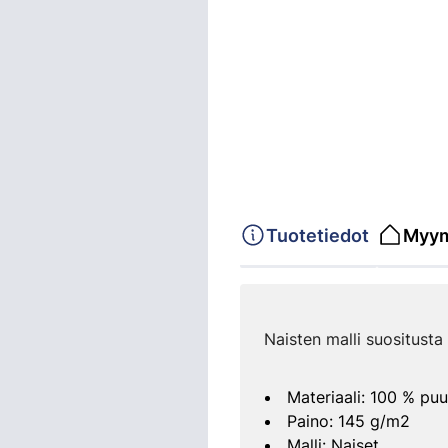
Tuotetiedot
Myym
Naisten malli suositusta
Materiaali: 100 % puu
Paino: 145 g/m2
Malli: Naiset