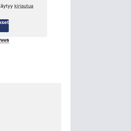
 täytyy
kirjautua
kset
vuus