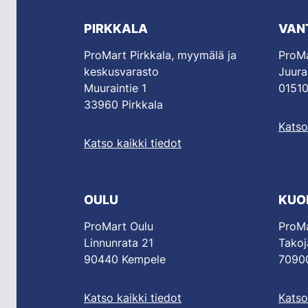
PIRKKALA
VAN
ProMart Pirkkala, myymälä ja
ProMa
keskusvarasto
Juura
Muuraintie 1
01510
33960 Pirkkala
Katso
Katso kaikki tiedot
OULU
KUO
ProMart Oulu
ProMa
Linnunrata 21
Takoj
90440 Kempele
70900
Katso kaikki tiedot
Katso