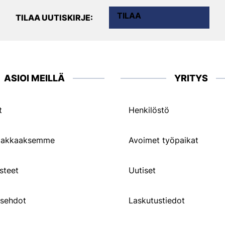
TILAA
TILAA UUTISKIRJE:
ASIOI MEILLÄ
YRITYS
t
Henkilöstö
siakkaaksemme
Avoimet työpaikat
steet
Uutiset
usehdot
Laskutustiedot