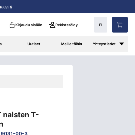
uuvi.fi
Kirjaudu sisään
Rekisteröidy
FI
s
Uutiset
Meille töihin
Yhteystiedot
 naisten T-
n
29031-00-3