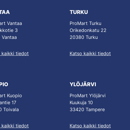
TAA
TURKU
rt Vantaa
ProMart Turku
kkotie 3
Orikedonkatu 22
 Vantaa
20380 Turku
 kaikki tiedot
Katso kaikki tiedot
PIO
YLÖJÄRVI
rt Kuopio
ProMart Ylöjärvi
antie 17
Kuukuja 10
 Toivala
33420 Tampere
 kaikki tiedot
Katso kaikki tiedot