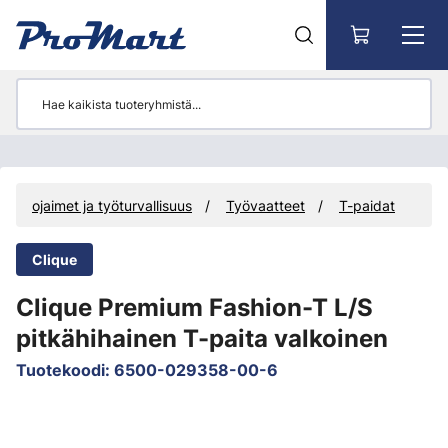
Siirry pääsisältöön
Suojaimet ja työturvallisuus
Työvaatteet
T-paidat
Clique
Clique Premium Fashion-T L/S
pitkähihainen T-paita valkoinen
Tuotekoodi
:
6500-029358-00-6
Ohita kuvat