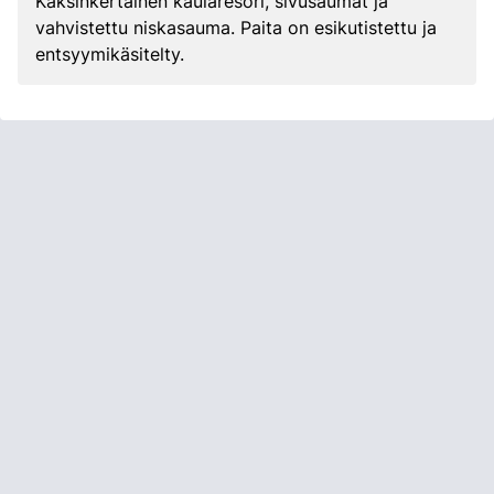
Kaksinkertainen kaularesori, sivusaumat ja
vahvistettu niskasauma. Paita on esikutistettu ja
entsyymikäsitelty.