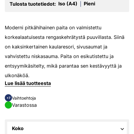
Iso (A4)
Pieni
Tulosta tuotetiedot:
|
Moderni pitkähihainen paita on valmistettu
korkealaatuisesta rengaskehrätystä puuvillasta. Siinä
on kaksinkertainen kaularesori, sivusaumat ja
vahvistettu niskasauma. Paita on esikutistettu ja
entsyymikäsitelty, mikä parantaa sen kestävyyttä ja
ulkonäköä.
Lue lisää tuotteesta
Vaihtoehtoja
+7
Varastossa
Koko