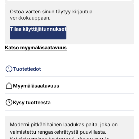
Ostoa varten sinun täytyy
kirjautua
verkkokauppaan
.
Tilaa käyttäjätunnukset
Katso myymäläsaatavuus
Tuotetiedot
Myymäläsaatavuus
Kysy tuotteesta
Moderni pitkähihainen laadukas paita, joka on
valmistettu rengaskehrätystä puuvillasta.