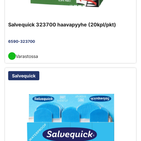
Salvequick 323700 haavapyyhe (20kpl/pkt)
6590-323700
Varastossa
Salvequick