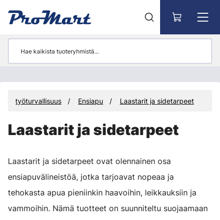
Siirry pääsisältöön
t ja työturvallisuus
Ensiapu
Laastarit ja sidetarpeet
Laastarit ja sidetarpeet
Laastarit ja sidetarpeet ovat olennainen osa
ensiapuvälineistöä, jotka tarjoavat nopeaa ja
tehokasta apua pieniinkin haavoihin, leikkauksiin ja
vammoihin. Nämä tuotteet on suunniteltu suojaamaan