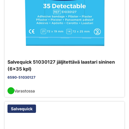
Salvequick 51030127 jäljitettävä laastari sininen
(6x35 kpl)
6590-51030127
Varastossa
Salvequick