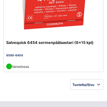
Salvequick 6454 sormenpäälaastari (6x15 kpl)
6590-6454
Varastossa
Tuotetta/Sivu