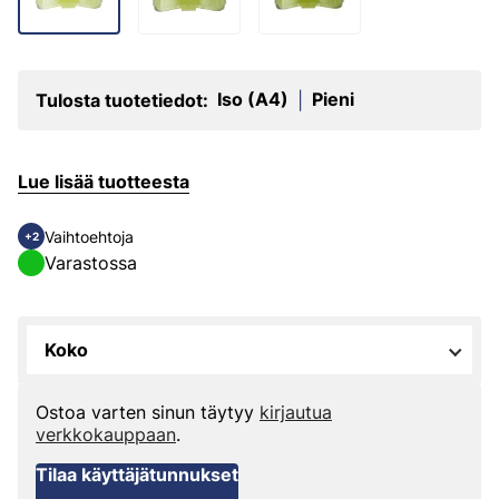
Iso (A4)
Pieni
Tulosta tuotetiedot:
|
Lue lisää tuotteesta
Vaihtoehtoja
+2
Varastossa
Koko
Ostoa varten sinun täytyy
kirjautua
verkkokauppaan
.
Tilaa käyttäjätunnukset