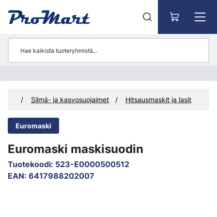
Siirry pääsisältöön
isuus
Silmä- ja kasvosuojaimet
Hitsausmaskit ja lasit
Euromaski
Euromaski maskisuodin
Tuotekoodi
:
523-E0000500512
EAN
:
6417988202007
Ohita kuvat