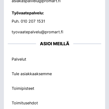
asiakaspalvelu@promart.fi
Työvaatepalvelu:
Puh.
010 207 1531
tyovaatepalvelu@promart.fi
ASIOI MEILLÄ
Palvelut
Tule asiakkaaksemme
Toimipisteet
Toimitusehdot