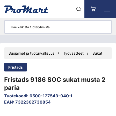
Siirry pääsisältöön
Suojaimet ja työturvallisuus
Työvaatteet
Sukat
Fristads
Fristads 9186 SOC sukat musta 2
paria
Tuotekoodi
:
6500-127543-940-L
EAN
:
7322302730854
Ohita kuvat