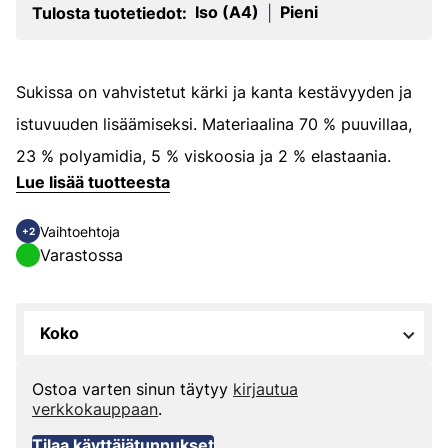
Iso (A4)
Pieni
Tulosta tuotetiedot:
|
Sukissa on vahvistetut kärki ja kanta kestävyyden ja
istuvuuden lisäämiseksi. Materiaalina 70 % puuvillaa,
23 % polyamidia, 5 % viskoosia ja 2 % elastaania.
Lue lisää tuotteesta
Vaihtoehtoja
+2
Varastossa
Koko
Ostoa varten sinun täytyy
kirjautua
verkkokauppaan
.
Tilaa käyttäjätunnukset