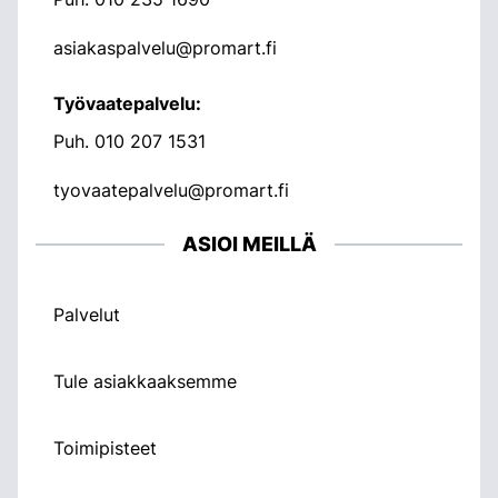
asiakaspalvelu@promart.fi
Työvaatepalvelu:
Puh.
010 207 1531
tyovaatepalvelu@promart.fi
ASIOI MEILLÄ
Palvelut
Tule asiakkaaksemme
Toimipisteet