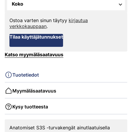
Koko
Ostoa varten sinun täytyy
kirjautua
verkkokauppaan
.
Tilaa käyttäjätunnukset
Katso myymäläsaatavuus
Tuotetiedot
Myymäläsaatavuus
Kysy tuotteesta
Anatomiset S3S -turvakengät ainutlaatuisella