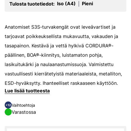
Iso (A4)
Pieni
Tulosta tuotetiedot:
|
Anatomiset S3S-turvakengät ovat leveävartiset ja
tarjoavat poikkeuksellista mukavuutta, vakauden ja
tasapainon. Kestävä ja vettä hylkivä CORDURA®-
päällinen, BOA®-kiinnitys, luistamaton pohja,
lasikuitukärki ja naulaanastumissuoja. Valmistettu
vastuullisesti kierrätetyistä materiaaleista, metalliton,
ESD-hyväksytty. Ihanteelliset raskaaseen käyttöön.
Lue lisää tuotteesta
Vaihtoehtoja
+12
Varastossa