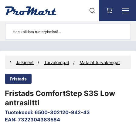
Siirry pääsisältöön
uus
Jalkineet
Turvakengät
Matalat turvakengät
Fristads
Fristads ComfortStep S3S Low
antrasiitti
Tuotekoodi
:
6500-302120-942-43
EAN
:
7322304383584
Ohita kuvat