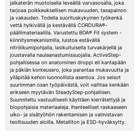
jalkaterän muotoisella leveällä varvasosalla, joka
tarjoaa poikkeuksellisen mukavuuden, tasapainon
ja vakauden. Todella suorituskykyinen työkenkä
vettä hylkivällä ja kestävällä CORDURA®-
päällimateriaalilla. Varustettu BOA® Fit system -
kiinnitysmekanismilla, luistoa estävällä
nitriilikumipohjalla, lasikuituisella turvakärjellä ja
joustavalla naulaanastumissuojalla. ActiveStep-
pohjallisessa on anatominen droppi eli kantapään
ja päkiän korkeusero, joka parantaa mukavuutta ja
ylläpitää kehon luonnollista asentoa. Jos seisot
suurimman osan työpäivästä, voit vaihtaa kenkään
erikseen myytävän SteadyStep-pohjallisen.
Suunniteltu vastuullisesti käyttäen kierrätettyjä ja
biopohjaisia materiaaleja. Ihanteelliset raskaaseen
ulko- ja sisätyöhön rakentamisen ja valmistavan
teollisuuden aloilla. Metalliton ja ESD-hyväksytty.