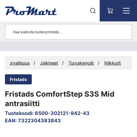
Siirry pääsisältöön
 työturvallisuus
Jalkineet
Turvakengät
Nilkkurit
Fristads
Fristads ComfortStep S3S Mid
antrasiitti
Tuotekoodi
:
6500-302121-942-43
EAN
:
7322304383843
Ohita kuvat