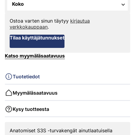
Koko
Ostoa varten sinun täytyy
kirjautua
verkkokauppaan
.
Tilaa käyttäjätunnukset
Katso myymäläsaatavuus
Tuotetiedot
Myymäläsaatavuus
Kysy tuotteesta
Anatomiset S3S -turvakengät ainutlaatuisella