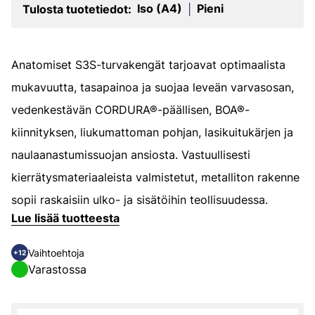
Iso (A4)
Pieni
Tulosta tuotetiedot:
|
Anatomiset S3S-turvakengät tarjoavat optimaalista
mukavuutta, tasapainoa ja suojaa leveän varvasosan,
vedenkestävän CORDURA®-päällisen, BOA®-
kiinnityksen, liukumattoman pohjan, lasikuitukärjen ja
naulaanastumissuojan ansiosta. Vastuullisesti
kierrätysmateriaaleista valmistetut, metalliton rakenne
sopii raskaisiin ulko- ja sisätöihin teollisuudessa.
Lue lisää tuotteesta
Vaihtoehtoja
+12
Varastossa