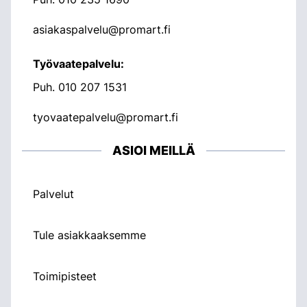
asiakaspalvelu@promart.fi
Työvaatepalvelu:
Puh.
010 207 1531
tyovaatepalvelu@promart.fi
ASIOI MEILLÄ
Palvelut
Tule asiakkaaksemme
Toimipisteet