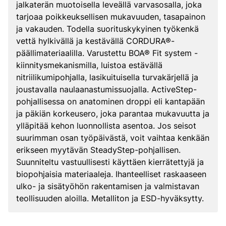
jalkaterän muotoisella leveällä varvasosalla, joka
tarjoaa poikkeuksellisen mukavuuden, tasapainon
ja vakauden. Todella suorituskykyinen työkenkä
vettä hylkivällä ja kestävällä CORDURA®-
päällimateriaalilla. Varustettu BOA® Fit system -
kiinnitysmekanismilla, luistoa estävällä
nitriilikumipohjalla, lasikuituisella turvakärjellä ja
joustavalla naulaanastumissuojalla. ActiveStep-
pohjallisessa on anatominen droppi eli kantapään
ja päkiän korkeusero, joka parantaa mukavuutta ja
ylläpitää kehon luonnollista asentoa. Jos seisot
suurimman osan työpäivästä, voit vaihtaa kenkään
erikseen myytävän SteadyStep-pohjallisen.
Suunniteltu vastuullisesti käyttäen kierrätettyjä ja
biopohjaisia materiaaleja. Ihanteelliset raskaaseen
ulko- ja sisätyöhön rakentamisen ja valmistavan
teollisuuden aloilla. Metalliton ja ESD-hyväksytty.