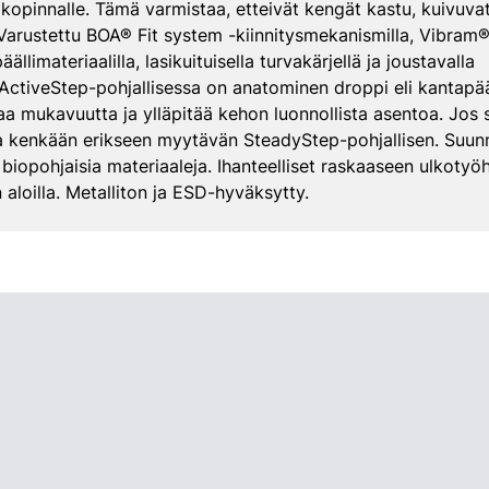
lkopinnalle. Tämä varmistaa, etteivät kengät kastu, kuivuvat
 Varustettu BOA® Fit system -kiinnitysmekanismilla, Vibram®
imateriaalilla, lasikuituisella turvakärjellä ja joustavalla
 ActiveStep-pohjallisessa on anatominen droppi eli kantapä
aa mukavuutta ja ylläpitää kehon luonnollista asentoa. Jos
a kenkään erikseen myytävän SteadyStep-pohjallisen. Suunnit
a biopohjaisia materiaaleja. Ihanteelliset raskaaseen ulkoty
 aloilla. Metalliton ja ESD-hyväksytty.