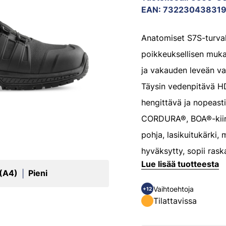
EAN
:
73223043831
Anatomiset S7S-turva
poikkeuksellisen muk
ja vakauden leveän va
Täysin vedenpitävä HD
hengittävä ja nopeast
CORDURA®, BOA®-kiin
pohja, lasikuitukärki, 
hyväksytty, sopii ras
Lue lisää tuotteesta
 (A4)
Pieni
|
Vaihtoehtoja
+12
Tilattavissa