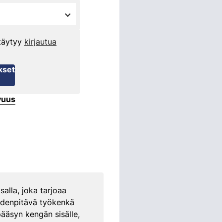
 täytyy
kirjautua
kset
vuus
alla, joka tarjoaa
edenpitävä työkenkä
ääsyn kengän sisälle,