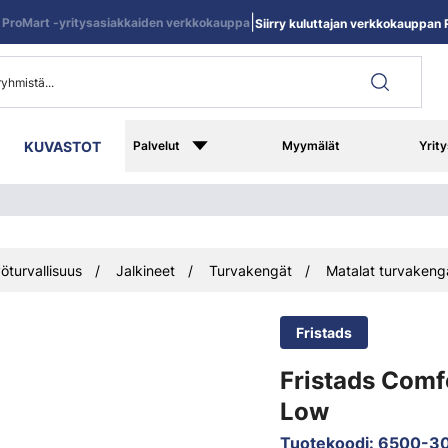
|
ProMart -yritysasiakkaiden verkkokauppa
Siirry kuluttajan verkkokauppan R
KUVASTOT
Palvelut
Myymälät
Yrity
öturvallisuus
Jalkineet
Turvakengät
Matalat turvakeng
Fristads
Fristads Comf
Low
Tuotekoodi
:
6500-30