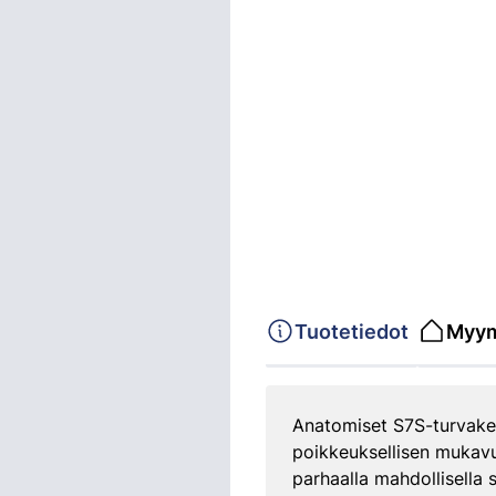
Tuotetiedot
Myym
Anatomiset S7S-turvakeng
poikkeuksellisen mukavu
parhaalla mahdollisella