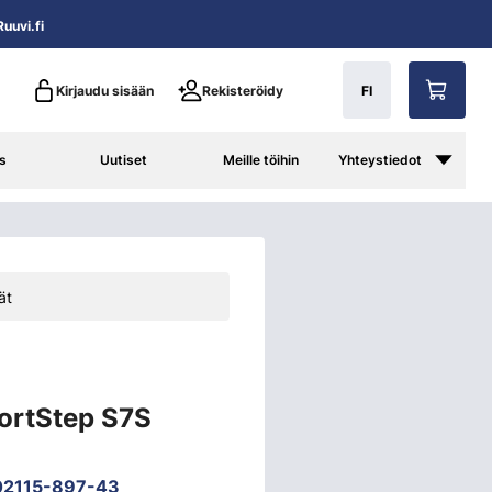
uuvi.fi
Kirjaudu sisään
Rekisteröidy
FI
s
Uutiset
Meille töihin
Yhteystiedot
ät
ortStep S7S
2115-897-43