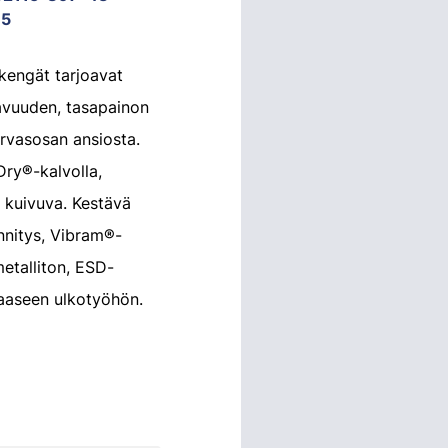
95
kengät tarjoavat
avuuden, tasapainon
rvasosan ansiosta.
ry®-kalvolla,
i kuivuva. Kestävä
nitys, Vibram®-
metalliton, ESD-
kaaseen ulkotyöhön.