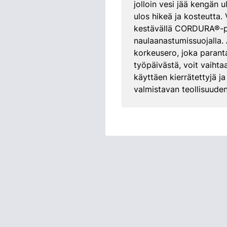
jolloin vesi jää kengän u
ulos hikeä ja kosteutta.
kestävällä CORDURA®-pääll
naulaanastumissuojalla.
korkeusero, joka parant
työpäivästä, voit vaihta
käyttäen kierrätettyjä j
valmistavan teollisuuden