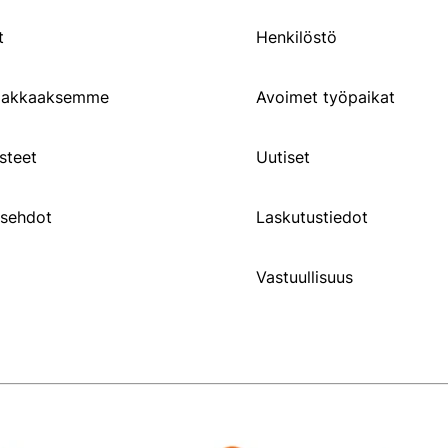
t
Henkilöstö
siakkaaksemme
Avoimet työpaikat
steet
Uutiset
usehdot
Laskutustiedot
Vastuullisuus