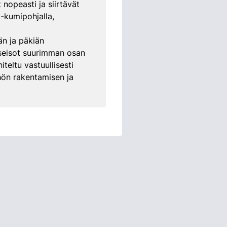
 nopeasti ja siirtävät
-kumipohjalla,
än ja päkiän
 seisot suurimman osan
eltu vastuullisesti
öhön rakentamisen ja