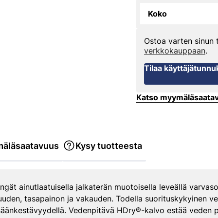
Koko
Ostoa varten sinun
verkkokauppaan
.
Tilaa käyttäjätunnu
Katso myymäläsaata
äläsaatavuus
Kysy tuotteesta
ät ainutlaatuisella jalkaterän muotoisella leveällä varvasos
uden, tasapainon ja vakauden. Todella suorituskykyinen v
 säänkestävyydellä. Vedenpitävä HDry®-kalvo estää veden p