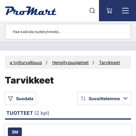
Siirry pääsisältöön
met ja työturvallisuus
Hengityssuojaimet
Tarvikkeet
Tarvikkeet
Suodata
Suosittelemme
TUOTTEET
(2 kpl)
3M