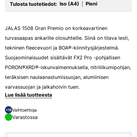
Iso (A4)
Pieni
Tulosta tuotetiedot:
|
JALAS 1508 Gran Premio on korkeavartinen
turvasaapas ankarille olosuhteille. Siinä on tilava lesti,
tekninen fleecevuori ja BOA®-kiinnitysjärjestelmä.
Suojaominaisuudet sisältävät FX2 Pro -pohjallisen
PORON®XRD®-iskunvaimennuksella, nitriilikumipohjan,
teräksisen naulaanastumissuojan, alumiinisen
varvassuojan ja jalkaholvin tuen.
Lue lisää tuotteesta
Vaihtoehtoja
+15
Varastossa