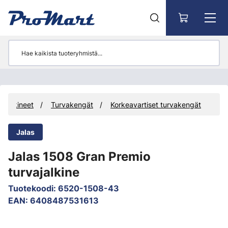
Siirry pääsisältöön
Jalkineet
Turvakengät
Korkeavartiset turvakengät
Jalas
Jalas 1508 Gran Premio
turvajalkine
Tuotekoodi
:
6520-1508-43
EAN
:
6408487531613
Ohita kuvat