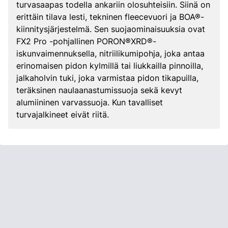
turvasaapas todella ankariin olosuhteisiin. Siinä on
erittäin tilava lesti, tekninen fleecevuori ja BOA®-
kiinnitysjärjestelmä. Sen suojaominaisuuksia ovat
FX2 Pro -pohjallinen PORON®XRD®-
iskunvaimennuksella, nitriilikumipohja, joka antaa
erinomaisen pidon kylmillä tai liukkailla pinnoilla,
jalkaholvin tuki, joka varmistaa pidon tikapuilla,
teräksinen naulaanastumissuoja sekä kevyt
alumiininen varvassuoja. Kun tavalliset
turvajalkineet eivät riitä.