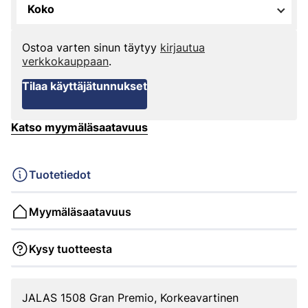
Koko
Ostoa varten sinun täytyy
kirjautua
verkkokauppaan
.
Tilaa käyttäjätunnukset
Katso myymäläsaatavuus
Tuotetiedot
Myymäläsaatavuus
Kysy tuotteesta
JALAS 1508 Gran Premio, Korkeavartinen