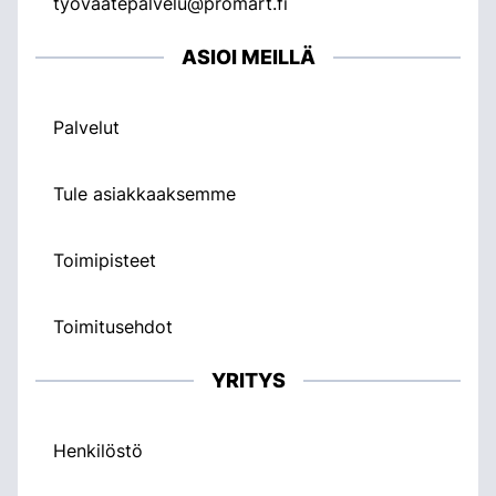
tyovaatepalvelu@promart.fi
ASIOI MEILLÄ
Palvelut
Tule asiakkaaksemme
Toimipisteet
Toimitusehdot
YRITYS
Henkilöstö