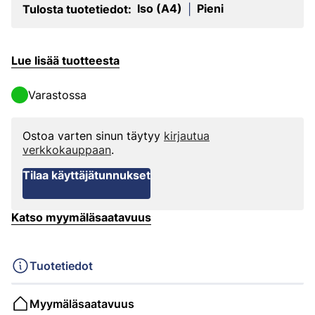
Iso (A4)
Pieni
Tulosta tuotetiedot:
|
Lue lisää tuotteesta
Varastossa
Ostoa varten sinun täytyy
kirjautua
verkkokauppaan
.
Tilaa käyttäjätunnukset
Katso myymäläsaatavuus
Tuotetiedot
Myymäläsaatavuus