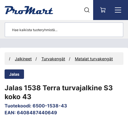
Siirry pääsisältöön
uus
Jalkineet
Turvakengät
Matalat turvakengät
Jalas
Jalas 1538 Terra turvajalkine S3
koko 43
Tuotekoodi
:
6500-1538-43
EAN
:
6408487440649
Ohita kuvat