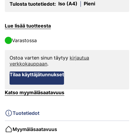
Iso (A4)
Pieni
Tulosta tuotetiedot:
|
Lue lisää tuotteesta
Varastossa
Ostoa varten sinun täytyy
kirjautua
verkkokauppaan
.
Tilaa käyttäjätunnukset
Katso myymäläsaatavuus
Tuotetiedot
Myymäläsaatavuus