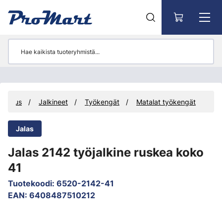
Siirry pääsisältöön
llisuus
Jalkineet
Työkengät
Matalat työkengät
Jalas
Jalas 2142 työjalkine ruskea koko
41
Tuotekoodi
:
6520-2142-41
EAN
:
6408487510212
Ohita kuvat