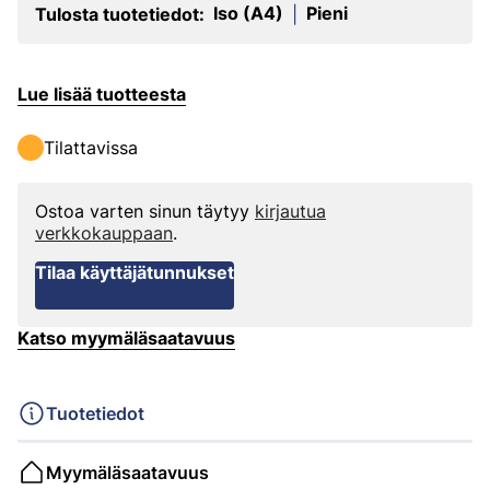
Iso (A4)
Pieni
Tulosta tuotetiedot:
|
Lue lisää tuotteesta
Tilattavissa
Ostoa varten sinun täytyy
kirjautua
verkkokauppaan
.
Tilaa käyttäjätunnukset
Katso myymäläsaatavuus
Tuotetiedot
Myymäläsaatavuus