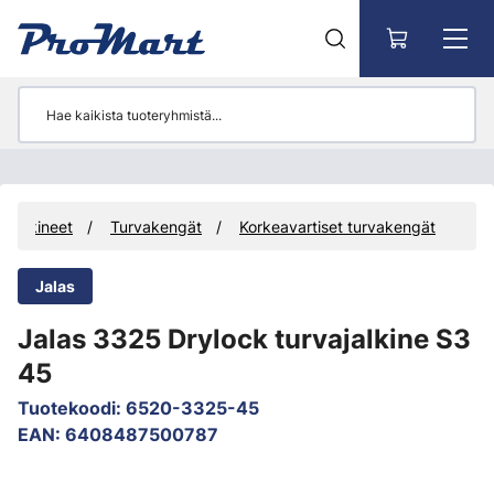
Siirry pääsisältöön
Jalkineet
Turvakengät
Korkeavartiset turvakengät
Jalas
Jalas 3325 Drylock turvajalkine S3
45
Tuotekoodi
:
6520-3325-45
EAN
:
6408487500787
Ohita kuvat