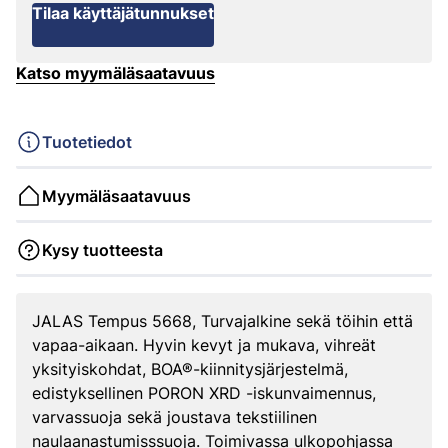
Tilaa käyttäjätunnukset
Katso myymäläsaatavuus
Tuotetiedot
Myymäläsaatavuus
Kysy tuotteesta
JALAS Tempus 5668, Turvajalkine sekä töihin että
vapaa-aikaan. Hyvin kevyt ja mukava, vihreät
yksityiskohdat, BOA®-kiinnitysjärjestelmä,
edistyksellinen PORON XRD -iskunvaimennus,
varvassuoja sekä joustava tekstiilinen
naulaanastumisssuoja. Toimivassa ulkopohjassa