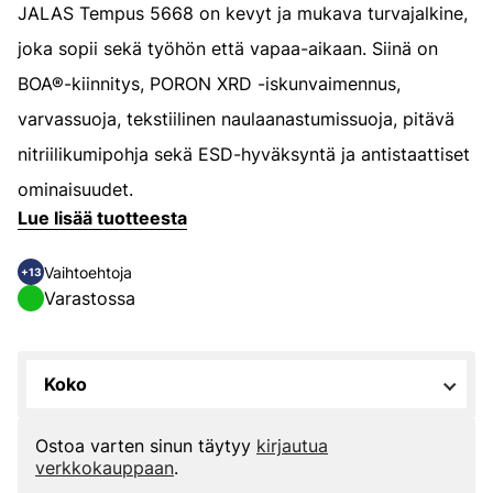
JALAS Tempus 5668 on kevyt ja mukava turvajalkine,
joka sopii sekä työhön että vapaa-aikaan. Siinä on
BOA®-kiinnitys, PORON XRD -iskunvaimennus,
varvassuoja, tekstiilinen naulaanastumissuoja, pitävä
nitriilikumipohja sekä ESD-hyväksyntä ja antistaattiset
ominaisuudet.
Lue lisää tuotteesta
Vaihtoehtoja
+13
Varastossa
Koko
Ostoa varten sinun täytyy
kirjautua
verkkokauppaan
.