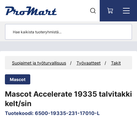
Siirry pääsisältöön
t
Suojaimet ja työturvallisuus
Työvaatteet
Takit
Mascot
Mascot Accelerate 19335 talvitakki
kelt/sin
Tuotekoodi
:
6500-19335-231-17010-L
Ohita kuvat