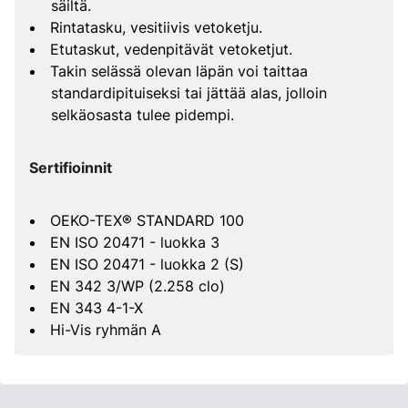
säiltä.
Rintatasku, vesitiivis vetoketju.
Etutaskut, vedenpitävät vetoketjut.
Takin selässä olevan läpän voi taittaa
standardipituiseksi tai jättää alas, jolloin
selkäosasta tulee pidempi.
Sertifioinnit
OEKO-TEX® STANDARD 100
EN ISO 20471 - luokka 3
EN ISO 20471 - luokka 2 (S)
EN 342 3/WP (2.258 clo)
EN 343 4-1-X
Hi-Vis ryhmän A