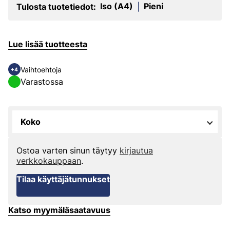
Iso (A4)
Pieni
Tulosta tuotetiedot:
|
Lue lisää tuotteesta
Vaihtoehtoja
+4
Varastossa
Koko
Ostoa varten sinun täytyy
kirjautua
verkkokauppaan
.
Tilaa käyttäjätunnukset
Katso myymäläsaatavuus