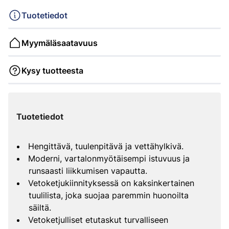
Tuotetiedot
Myymäläsaatavuus
Kysy tuotteesta
Tuotetiedot
Hengittävä, tuulenpitävä ja vettähylkivä.
Moderni, vartalonmyötäisempi istuvuus ja
runsaasti liikkumisen vapautta.
Vetoketjukiinnityksessä on kaksinkertainen
tuulilista, joka suojaa paremmin huonoilta
säiltä.
Vetoketjulliset etutaskut turvalliseen