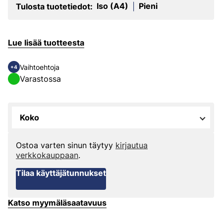
Iso (A4)
Pieni
Tulosta tuotetiedot:
|
Lue lisää tuotteesta
Vaihtoehtoja
+4
Varastossa
Koko
Ostoa varten sinun täytyy
kirjautua
verkkokauppaan
.
Tilaa käyttäjätunnukset
Katso myymäläsaatavuus