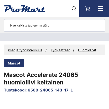
Siirry pääsisältöön
Suojaimet ja työturvallisuus
Työvaatteet
Huomioliivit
Mascot
Mascot Accelerate 24065
huomioliivi keltainen
Tuotekoodi
:
6500-24065-143-17-L
Ohita kuvat