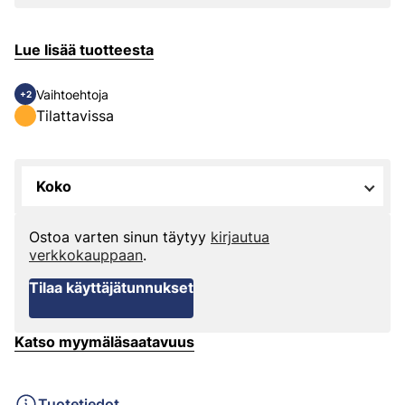
Lue lisää tuotteesta
Vaihtoehtoja
+2
Tilattavissa
Koko
Ostoa varten sinun täytyy
kirjautua
verkkokauppaan
.
Tilaa käyttäjätunnukset
Katso myymäläsaatavuus
Tuotetiedot