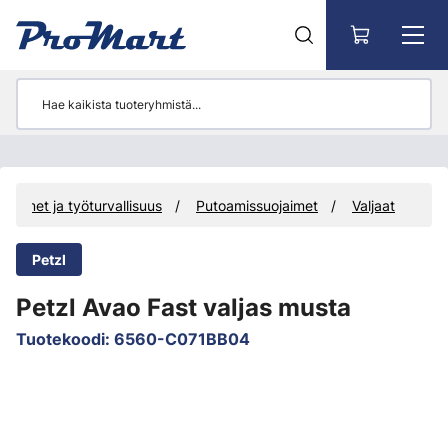
Siirry pääsisältöön
ojaimet ja työturvallisuus
Putoamissuojaimet
Valjaat
Petzl
Petzl Avao Fast valjas musta
Tuotekoodi
:
6560-C071BB04
Ohita kuvat