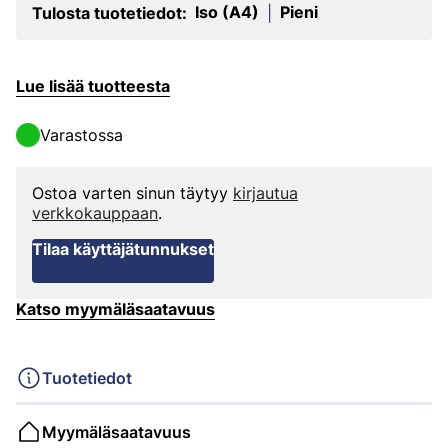
Iso (A4)
Pieni
Tulosta tuotetiedot:
|
Lue lisää tuotteesta
Varastossa
Ostoa varten sinun täytyy
kirjautua
verkkokauppaan
.
Tilaa käyttäjätunnukset
Katso myymäläsaatavuus
Tuotetiedot
Myymäläsaatavuus