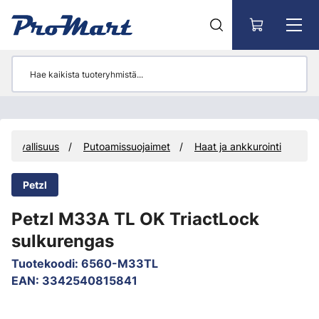
Siirry pääsisältöön
yöturvallisuus
Putoamissuojaimet
Haat ja ankkurointi
Petzl
Petzl M33A TL OK TriactLock
sulkurengas
Tuotekoodi
:
6560-M33TL
EAN
:
3342540815841
Ohita kuvat