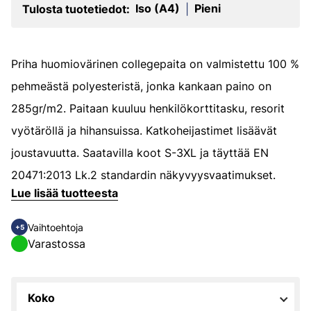
Iso (A4)
Pieni
Tulosta tuotetiedot:
|
Priha huomiovärinen collegepaita on valmistettu 100 %
pehmeästä polyesteristä, jonka kankaan paino on
285gr/m2. Paitaan kuuluu henkilökorttitasku, resorit
vyötäröllä ja hihansuissa. Katkoheijastimet lisäävät
joustavuutta. Saatavilla koot S-3XL ja täyttää EN
20471:2013 Lk.2 standardin näkyvyysvaatimukset.
Lue lisää tuotteesta
Vaihtoehtoja
+5
Varastossa
Koko