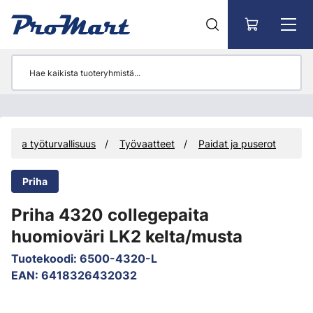
Siirry pääsisältöön
met ja työturvallisuus
Työvaatteet
Paidat ja puserot
Priha
Priha 4320 collegepaita
huomioväri LK2 kelta/musta
Tuotekoodi
:
6500-4320-L
EAN
:
6418326432032
Ohita kuvat