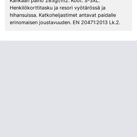
Kankaan paino 285gr/m2. Koot: S-3XL.
Henkilökorttitasku ja resori vyötärössä ja
hihansuissa. Katkoheijastimet antavat paidalle
erinomaisen joustavuuden. EN 20471:2013 Lk.2.