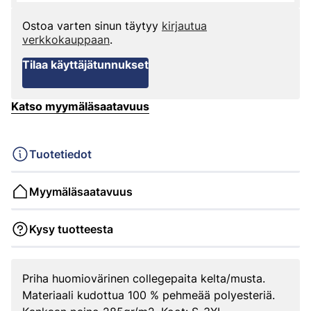
Ostoa varten sinun täytyy
kirjautua
verkkokauppaan
.
Tilaa käyttäjätunnukset
Katso myymäläsaatavuus
Tuotetiedot
Myymäläsaatavuus
Kysy tuotteesta
Priha huomiovärinen collegepaita kelta/musta.
Materiaali kudottua 100 % pehmeää polyesteriä.