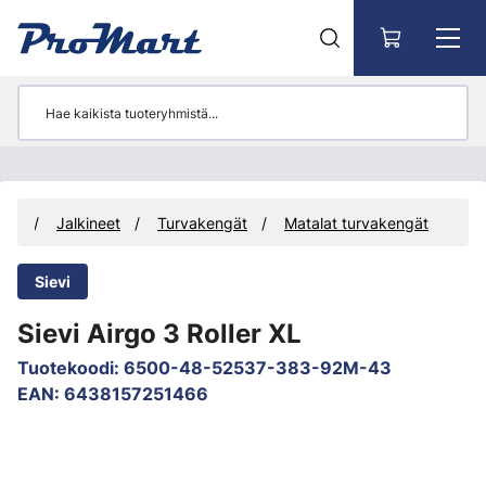
Siirry pääsisältöön
uus
Jalkineet
Turvakengät
Matalat turvakengät
Sievi
Sievi Airgo 3 Roller XL
Tuotekoodi
:
6500-48-52537-383-92M-43
EAN
:
6438157251466
Ohita kuvat