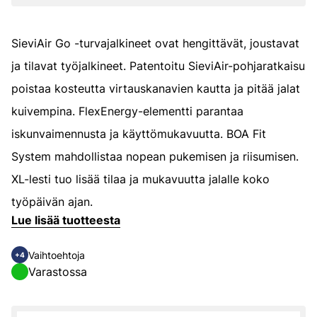
SieviAir Go -turvajalkineet ovat hengittävät, joustavat
ja tilavat työjalkineet. Patentoitu SieviAir-pohjaratkaisu
poistaa kosteutta virtauskanavien kautta ja pitää jalat
kuivempina. FlexEnergy-elementti parantaa
iskunvaimennusta ja käyttömukavuutta. BOA Fit
System mahdollistaa nopean pukemisen ja riisumisen.
XL-lesti tuo lisää tilaa ja mukavuutta jalalle koko
työpäivän ajan.
Lue lisää tuotteesta
Vaihtoehtoja
+4
Varastossa