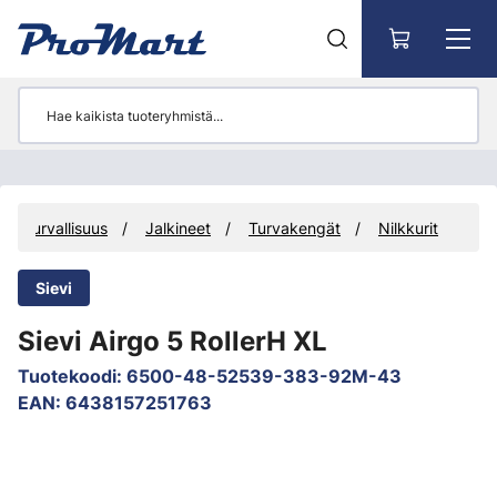
Siirry pääsisältöön
 työturvallisuus
Jalkineet
Turvakengät
Nilkkurit
Sievi
Sievi Airgo 5 RollerH XL
Tuotekoodi
:
6500-48-52539-383-92M-43
EAN
:
6438157251763
Ohita kuvat