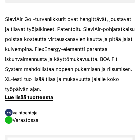
SieviAir Go -turvanilkkurit ovat hengittävät, joustavat
ja tilavat työjalkineet. Patentoitu SieviAir-pohjaratkaisu
poistaa kosteutta virtauskanavien kautta ja pitää jalat
kuivempina. FlexEnergy-elementti parantaa
iskunvaimennusta ja käyttömukavuutta. BOA Fit
System mahdollistaa nopean pukemisen ja riisumisen.
XL-lesti tuo lisää tilaa ja mukavuutta jalalle koko
työpäivän ajan.
Lue lisää tuotteesta
Vaihtoehtoja
+4
Varastossa