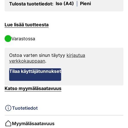
Iso (A4)
Pieni
Tulosta tuotetiedot:
|
Lue lisää tuotteesta
Varastossa
Ostoa varten sinun täytyy
kirjautua
verkkokauppaan
.
Tilaa käyttäjätunnukset
Katso myymäläsaatavuus
Tuotetiedot
Myymäläsaatavuus