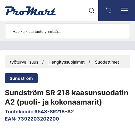
Siirry pääsisältöön
et ja työturvallisuus
Hengityssuojaimet
Suodattimet
Sundström
Sundström SR 218 kaasunsuodatin
A2 (puoli- ja kokonaamarit)
Tuotekoodi
:
6543-SR218-A2
EAN
:
7392203202200
Ohita kuvat