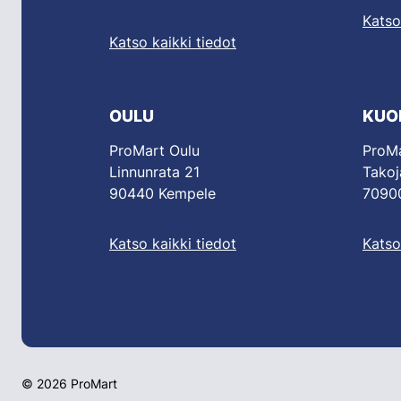
Katso
Katso kaikki tiedot
OULU
KUO
ProMart Oulu
ProMa
Linnunrata 21
Takoj
90440 Kempele
70900
Katso kaikki tiedot
Katso
© 2026 ProMart