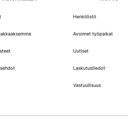
t
Henkilöstö
siakkaaksemme
Avoimet työpaikat
steet
Uutiset
usehdot
Laskutustiedot
Vastuullisuus