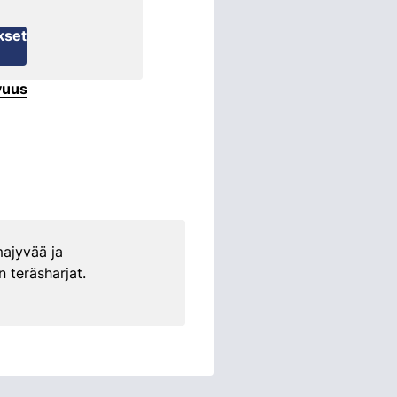
kset
vuus
majyvää ja
 teräsharjat.