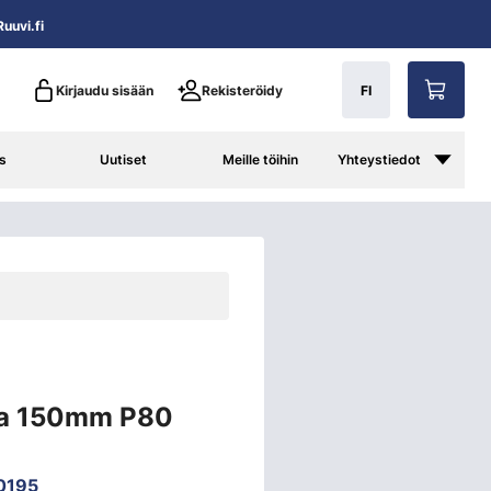
uuvi.fi
Kirjaudu sisään
Rekisteröidy
FI
s
Uutiset
Meille töihin
Yhteystiedot
ka 150mm P80
0195