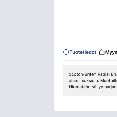
Tuotetiedot
Myym
Scotch-Brite™ Radial Br
alumiinioksidia. Muotoil
Hiomateho säilyy harjan