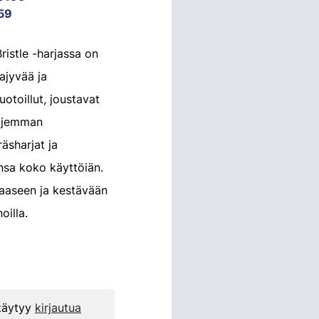
59
ristle -harjassa on
ajyvää ja
uotoillut, joustavat
aajemman
räsharjat ja
nsa koko käyttöiän.
aaseen ja kestävään
oilla.
 täytyy
kirjautua