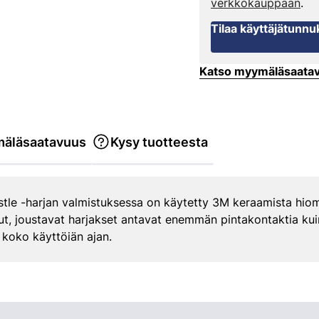
verkkokauppaan
.
Tilaa käyttäjätunnu
Katso myymäläsaata
äläsaatavuus
Kysy tuotteesta
istle -harjan valmistuksessa on käytetty 3M keraamista hio
lut, joustavat harjakset antavat enemmän pintakontaktia kuin
 koko käyttöiän ajan.