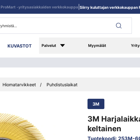
|
ProMart -yritysasiakkaiden verkkokauppa
Siirry kuluttajan verkkokauppan R
KUVASTOT
Palvelut
Myymälät
Yrity
Hiomatarvikkeet
Puhdistuslaikat
3M
3M Harjalaik
keltainen
Tuotekoodi
:
253M-6