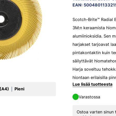
EAN
:
500480113321
Scotch-Brite™ Radial B
3M:n keraamista hiom
alumiinioksidia. Sen m
harjakset tarjoavat l
pintakontaktin kuin te
säilyttävät hiomateho
Harja soveltuu tehokk
hiontaan erilaisilla pinn
Lue lisää tuotteesta
 (A4)
Pieni
|
Varastossa
Ostoa varten sinun