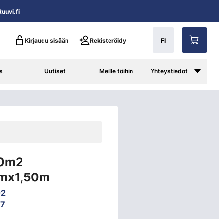
uuvi.fi
Kirjaudu sisään
Rekisteröidy
FI
s
Uutiset
Meille töihin
Yhteystiedot
50m2
mx1,50m
02
27