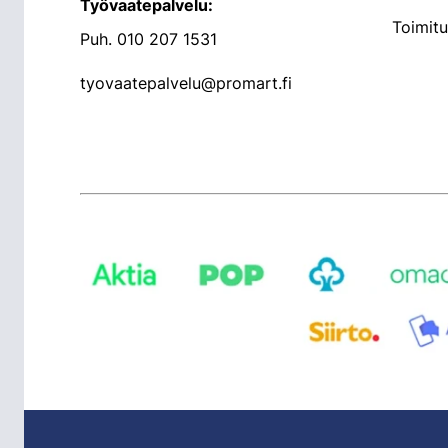
Työvaatepalvelu:
Toimit
Puh.
010 207 1531
tyovaatepalvelu@promart.fi