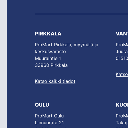
PIRKKALA
VAN
ProMart Pirkkala, myymälä ja
ProMa
keskusvarasto
Juura
Muuraintie 1
01510
33960 Pirkkala
Katso
Katso kaikki tiedot
OULU
KUO
ProMart Oulu
ProMa
Linnunrata 21
Takoj