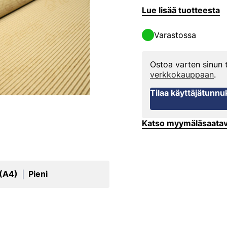
Lue lisää tuotteesta
Varastossa
Ostoa varten sinun
verkkokauppaan
.
Tilaa käyttäjätunnu
Katso myymäläsaata
 (A4)
Pieni
|