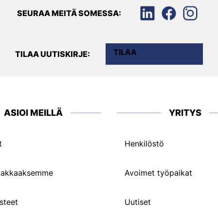
SEURAA MEITÄ SOMESSA:
TILAA
TILAA UUTISKIRJE:
ASIOI MEILLÄ
YRITYS
t
Henkilöstö
siakkaaksemme
Avoimet työpaikat
steet
Uutiset