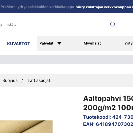
|
ProMart -yritysasiakkaiden verkkokauppa
Siirry kuluttajan verkkokauppan R
KUVASTOT
Palvelut
Myymälät
Yrity
Suojaus
Lattiasuojat
Aaltopahvi 1
200g/m2 100
Tuotekoodi
:
424-73
EAN
:
64189470730