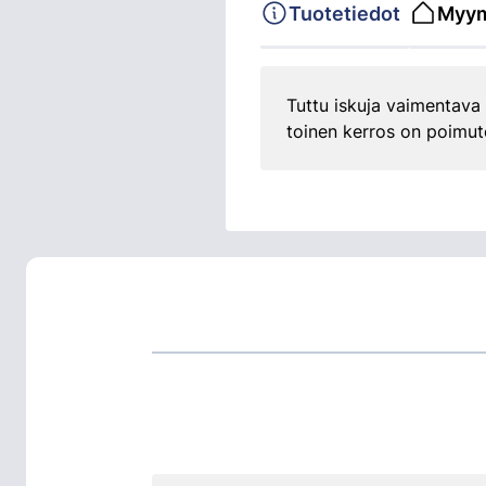
Tuotetiedot
Myym
Tuttu iskuja vaimentava 
toinen kerros on poimutet