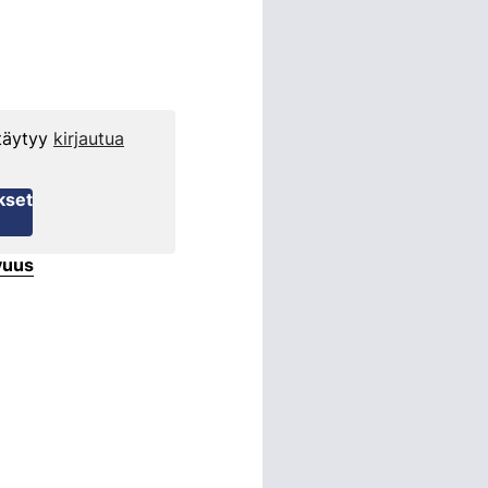
 täytyy
kirjautua
kset
vuus