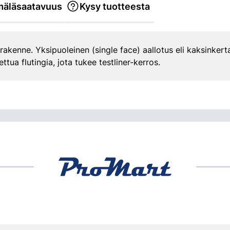
äläsaatavuus
Kysy tuotteesta
rakenne. Yksipuoleinen (single face) aallotus eli kaksinkert
tua flutingia, jota tukee testliner-kerros.