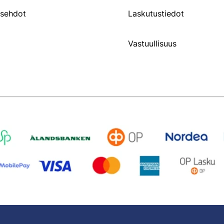
usehdot
Laskutustiedot
Vastuullisuus