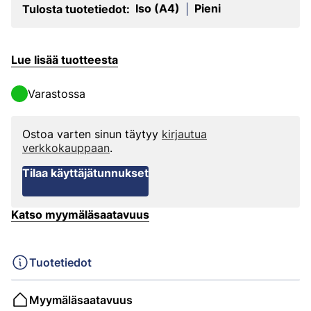
Iso (A4)
Pieni
Tulosta tuotetiedot:
|
Lue lisää tuotteesta
Varastossa
Ostoa varten sinun täytyy
kirjautua
verkkokauppaan
.
Tilaa käyttäjätunnukset
Katso myymäläsaatavuus
Tuotetiedot
Myymäläsaatavuus