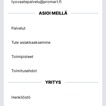
tyovaatepalvelu@promart.fi
ASIOI MEILLÄ
Palvelut
Tule asiakkaaksemme
Toimipisteet
Toimitusehdot
YRITYS
Henkilöstö