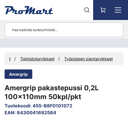
Siirry pääsisältöön
ikkeet
Toimistotarvikkeet
Työpisteen pientarvikkeet
Amergrip
Amergrip pakastepussi 0,2L
100x110mm 50kpl/pkt
Tuotekoodi
:
455-B8F0101072
EAN
:
6430041692584
Ohita kuvat