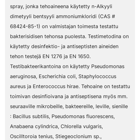
spray, jonka tehoaineena käytetty n-Alkyyli
dimetyyli bentsyyli ammoniumkloridi (CAS #
68424-85-1) on valmistajan toimesta testattu
bakterisidisen tehonsa puolesta. Testimetodina on
käytetty desinfektio- ja antiseptisten aineiden
tehon testejä EN 1276 ja EN 1650.
Testibakteerikantoina on käytetty Pseudomonas
aeruginosa, Escherichia coli, Staphylococcus
aureus ja Enterococcus hirae. Tehoaine on testattu
toimivan desinfioivana ja antiseptisena myös mm.
seuraaville mikrobeille, bakteereille, leville, sienille
: Bacillus subtilis, Pseudomonas fluorescens,
Anabaena cylindrica, Chlorella vulgaris,
Oscilltoroia tenius, Stiegeoclonium sp.,