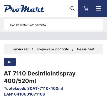
Siirry pääsisältöön
eet
Tarvikkeet
Hygienia ja ihonhoito
Pesuaineet
AT
AT 7110 Desinfiointispray
400/520ml
Tuotekoodi
:
80AT-7110-400ml
EAN
:
6416631071106
Ohita kuvat