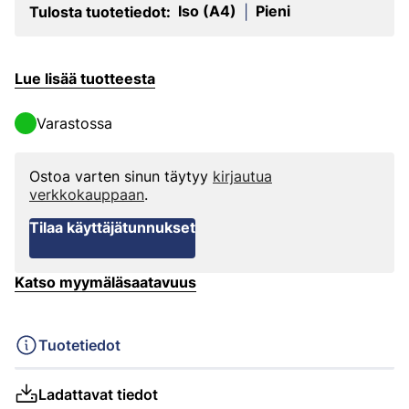
Iso (A4)
Pieni
Tulosta tuotetiedot:
|
Lue lisää tuotteesta
Varastossa
Ostoa varten sinun täytyy
kirjautua
verkkokauppaan
.
Tilaa käyttäjätunnukset
Katso myymäläsaatavuus
Tuotetiedot
Ladattavat tiedot