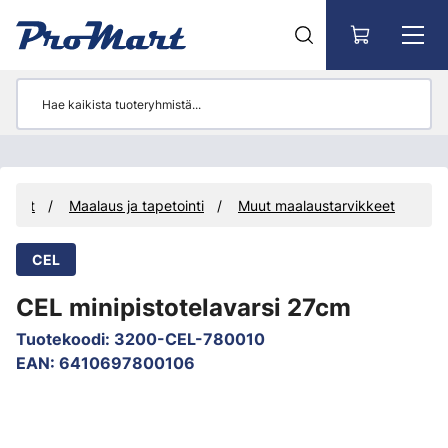
Siirry pääsisältöön
ikkeet
Maalaus ja tapetointi
Muut maalaustarvikkeet
CEL
CEL minipistotelavarsi 27cm
Tuotekoodi
:
3200-CEL-780010
EAN
:
6410697800106
Ohita kuvat