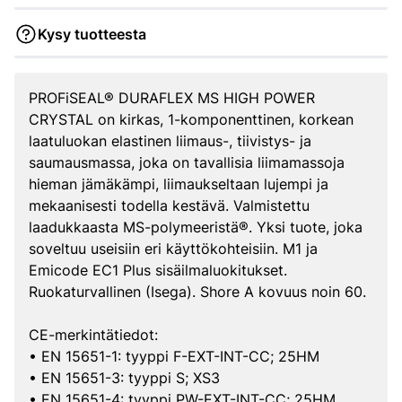
Kysy tuotteesta
PROFiSEAL® DURAFLEX MS HIGH POWER
CRYSTAL on kirkas, 1-komponenttinen, korkean
laatuluokan elastinen liimaus-, tiivistys- ja
saumausmassa, joka on tavallisia liimamassoja
hieman jämäkämpi, liimaukseltaan lujempi ja
mekaanisesti todella kestävä. Valmistettu
laadukkaasta MS-polymeeristä®. Yksi tuote, joka
soveltuu useisiin eri käyttökohteisiin. M1 ja
Emicode EC1 Plus sisäilmaluokitukset.
Ruokaturvallinen (Isega). Shore A kovuus noin 60.
CE-merkintätiedot:
• EN 15651-1: tyyppi F-EXT-INT-CC; 25HM
• EN 15651-3: tyyppi S; XS3
• EN 15651-4: tyyppi PW-EXT-INT-CC; 25HM