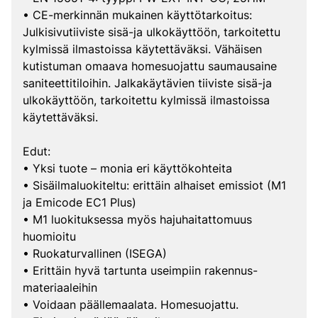
• CE-merkinnän mukainen käyttötarkoitus:
Julkisivutiiviste sisä-ja ulkokäyttöön, tarkoitettu
kylmissä ilmastoissa käytettäväksi. Vähäisen
kutistuman omaava homesuojattu saumausaine
saniteettitiloihin. Jalkakäytävien tiiviste sisä-ja
ulkokäyttöön, tarkoitettu kylmissä ilmastoissa
käytettäväksi.
Edut:
• Yksi tuote – monia eri käyttökohteita
• Sisäilmaluokiteltu: erittäin alhaiset emissiot (M1
ja Emicode EC1 Plus)
• M1 luokituksessa myös hajuhaitattomuus
huomioitu
• Ruokaturvallinen (ISEGA)
• Erittäin hyvä tartunta useimpiin rakennus-
materiaaleihin
• Voidaan päällemaalata. Homesuojattu.