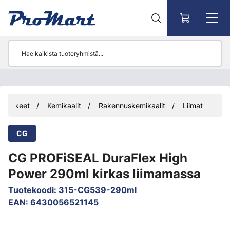
Siirry pääsisältöön
arvikkeet
Kemikaalit
Rakennuskemikaalit
Liimat
CG
CG PROFiSEAL DuraFlex High
Power 290ml kirkas liimamassa
Tuotekoodi
:
315-CG539-290ml
EAN
:
6430056521145
Ohita kuvat