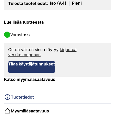
Iso (A4)
Pieni
Tulosta tuotetiedot:
|
Lue lisää tuotteesta
Varastossa
Ostoa varten sinun täytyy
kirjautua
verkkokauppaan
.
Tilaa käyttäjätunnukset
Katso myymäläsaatavuus
Tuotetiedot
Myymäläsaatavuus