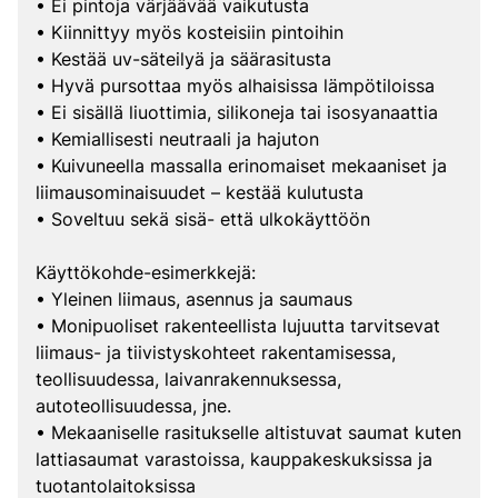
• Ei pintoja värjäävää vaikutusta
• Kiinnittyy myös kosteisiin pintoihin
• Kestää uv-säteilyä ja säärasitusta
• Hyvä pursottaa myös alhaisissa lämpötiloissa
• Ei sisällä liuottimia, silikoneja tai isosyanaattia
• Kemiallisesti neutraali ja hajuton
• Kuivuneella massalla erinomaiset mekaaniset ja
liimausominaisuudet – kestää kulutusta
• Soveltuu sekä sisä- että ulkokäyttöön
Käyttökohde-esimerkkejä:
• Yleinen liimaus, asennus ja saumaus
• Monipuoliset rakenteellista lujuutta tarvitsevat
liimaus- ja tiivistyskohteet rakentamisessa,
teollisuudessa, laivanrakennuksessa,
autoteollisuudessa, jne.
• Mekaaniselle rasitukselle altistuvat saumat kuten
lattiasaumat varastoissa, kauppakeskuksissa ja
tuotantolaitoksissa