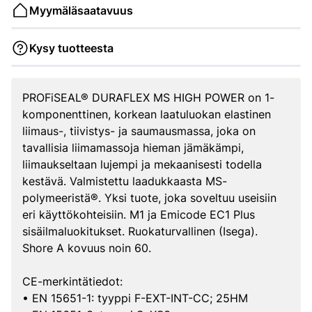
Myymäläsaatavuus
Kysy tuotteesta
PROFiSEAL® DURAFLEX MS HIGH POWER on 1-
komponenttinen, korkean laatuluokan elastinen
liimaus-, tiivistys- ja saumausmassa, joka on
tavallisia liimamassoja hieman jämäkämpi,
liimaukseltaan lujempi ja mekaanisesti todella
kestävä. Valmistettu laadukkaasta MS-
polymeeristä®. Yksi tuote, joka soveltuu useisiin
eri käyttökohteisiin. M1 ja Emicode EC1 Plus
sisäilmaluokitukset. Ruokaturvallinen (Isega).
Shore A kovuus noin 60.
CE-merkintätiedot:
• EN 15651-1: tyyppi F-EXT-INT-CC; 25HM