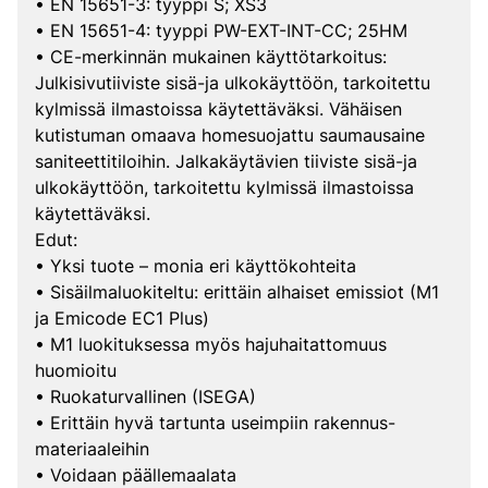
• EN 15651-3: tyyppi S; XS3
• EN 15651-4: tyyppi PW-EXT-INT-CC; 25HM
• CE-merkinnän mukainen käyttötarkoitus:
Julkisivutiiviste sisä-ja ulkokäyttöön, tarkoitettu
kylmissä ilmastoissa käytettäväksi. Vähäisen
kutistuman omaava homesuojattu saumausaine
saniteettitiloihin. Jalkakäytävien tiiviste sisä-ja
ulkokäyttöön, tarkoitettu kylmissä ilmastoissa
käytettäväksi.
Edut:
• Yksi tuote – monia eri käyttökohteita
• Sisäilmaluokiteltu: erittäin alhaiset emissiot (M1
ja Emicode EC1 Plus)
• M1 luokituksessa myös hajuhaitattomuus
huomioitu
• Ruokaturvallinen (ISEGA)
• Erittäin hyvä tartunta useimpiin rakennus-
materiaaleihin
• Voidaan päällemaalata