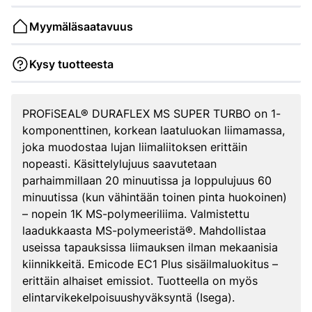
Myymäläsaatavuus
Kysy tuotteesta
PROFiSEAL® DURAFLEX MS SUPER TURBO on 1-
komponenttinen, korkean laatuluokan liimamassa,
joka muodostaa lujan liimaliitoksen erittäin
nopeasti. Käsittelylujuus saavutetaan
parhaimmillaan 20 minuutissa ja loppulujuus 60
minuutissa (kun vähintään toinen pinta huokoinen)
– nopein 1K MS-polymeeriliima. Valmistettu
laadukkaasta MS-polymeeristä®. Mahdollistaa
useissa tapauksissa liimauksen ilman mekaanisia
kiinnikkeitä. Emicode EC1 Plus sisäilmaluokitus –
erittäin alhaiset emissiot. Tuotteella on myös
elintarvikekelpoisuushyväksyntä (Isega).