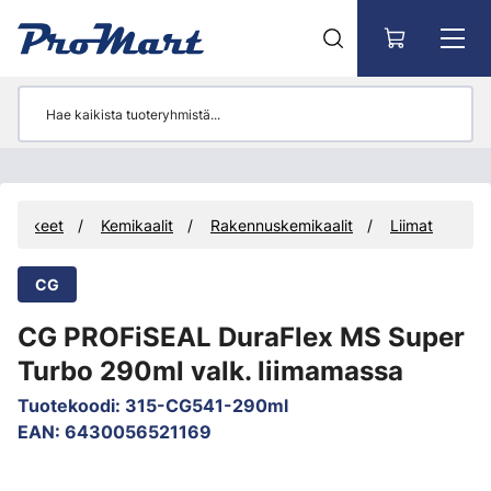
Siirry pääsisältöön
arvikkeet
Kemikaalit
Rakennuskemikaalit
Liimat
CG
CG PROFiSEAL DuraFlex MS Super
Turbo 290ml valk. liimamassa
Tuotekoodi
:
315-CG541-290ml
EAN
:
6430056521169
Ohita kuvat