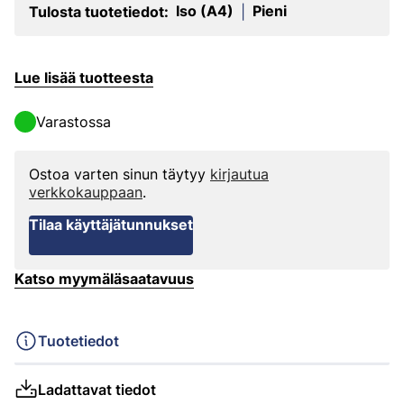
Iso (A4)
Pieni
Tulosta tuotetiedot:
|
Lue lisää tuotteesta
Varastossa
Ostoa varten sinun täytyy
kirjautua
verkkokauppaan
.
Tilaa käyttäjätunnukset
Katso myymäläsaatavuus
Tuotetiedot
Ladattavat tiedot