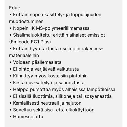
Edut:
• Erittäin nopea käsittely- ja loppulujuuden
muodostuminen
• Nopein 1K MS-polymeeriliimamassa
• Sisäilmaluokiteltu: erittäin alhaiset emissiot
(Emicode EC1 Plus)
• Erittäin hyvä tartunta useimpiin rakennus-
materiaaleihin
• Voidaan päällemaalata
• Ei pintoja värjäävää vaikutusta
• Kiinnittyy myös kosteisiin pintoihin
• Kestää uv-säteilyä ja säärasitusta
• Helppo pursottaa myös alhaisissa lämpötiloissa
• Ei sisällä liuottimia, silikoneja tai isosyanaattia
• Kemiallisesti neutraali ja hajuton
• Soveltuu sekä sisä- että ulkokäyttöön
• Homesuojattu