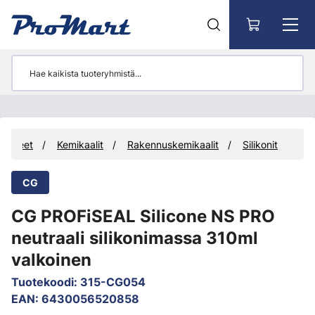
Siirry pääsisältöön
vikkeet
Kemikaalit
Rakennuskemikaalit
Silikonit
CG
CG PROFiSEAL Silicone NS PRO
neutraali silikonimassa 310ml
valkoinen
Tuotekoodi
:
315-CG054
EAN
:
6430056520858