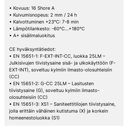
• Kovuus: 16 Shore A
• Kuivumisnopeus: 2 mm / 24 h
• Kalvottuminen +23°C: 7-8 min
• Lämpötilankesto: -60°C…+180°C
• A+ sisäilmaluokitus
CE hyväksyntätiedot:
• EN 15651-1: F-EXT-INT-CC, luokka 25LM –
Julkisivujen tiivistysaine sisä- ja ulkokäyttöön (F-
EXT-INT), soveltuu kylmiin ilmasto-olosuhteisiin
(CC)
• EN 15651-2: G-CC 25LM – Lasitusten
tiivistysaine (G), soveltuu kylmiin ilmasto-
olosuhteisiin (CC)
• EN 15651-3: XS1 – Saniteettitilojen tiivistysaine,
jolla erittäin vähäinen kutistuma (X) ja korkein
homeenestoluokka (S1)