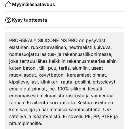
Myymäläsaatavuus
Kysy tuotteesta
PROFiSEAL® SILICONE NS PRO on pysyvästi
elastinen, ruokaturvallinen, neutraalisti kuivuva,
homesuojattu lasitus- ja rakennussilikonimassa,
joka tarttuu lähes kaikkiin rakennusmateriaaleihin
kuten betoni, tiili, puu, teräs, alumiini, useat
muovilaadut, kevytbetoni, keraamiset pinnat,
kipsilevy, lasi, klinkkeri, rauta, posliini, eristelevyt,
emaloidut pinnat, jne. 100% silikoni. Kestää
erinomaisesti mekaanista rasitusta ja vaimentaa
tärinää. Ei aiheuta korroosiota. Kestää useita eri
kemikaaleja ja äärimmäisiä sääolosuhteita, UV-
säteilyä ja ikääntymistä. Ei sovellu PE, PP, PTFE ja
bitumipinnoille.