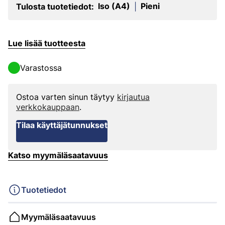
Iso (A4)
Pieni
Tulosta tuotetiedot:
|
Lue lisää tuotteesta
Varastossa
Ostoa varten sinun täytyy
kirjautua
verkkokauppaan
.
Tilaa käyttäjätunnukset
Katso myymäläsaatavuus
Tuotetiedot
Myymäläsaatavuus