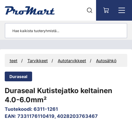
Siirry pääsisältöön
Tuotteet
Tarvikkeet
Autotarvikkeet
Autosähkö
Duraseal
Duraseal Kutistejatko keltainen
4.0-6.0mm²
Tuotekoodi
:
6311-1261
EAN
:
7331176110419, 4028203763467
Ohita kuvat