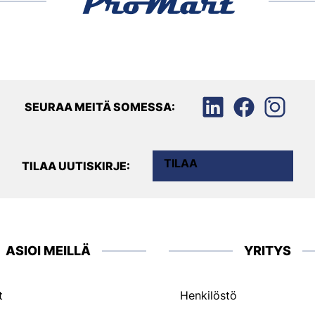
SEURAA MEITÄ SOMESSA:
TILAA
TILAA UUTISKIRJE:
ASIOI MEILLÄ
YRITYS
t
Henkilöstö