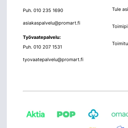
Tule a
Puh.
010 235 1690
asiakaspalvelu@promart.fi
Toimipi
Työvaatepalvelu:
Toimit
Puh.
010 207 1531
tyovaatepalvelu@promart.fi