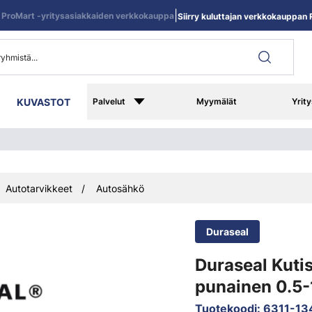
|
ProMart -yritysasiakkaiden verkkokauppa
Siirry kuluttajan verkkokauppan R
KUVASTOT
Palvelut
Myymälät
Yrity
Autotarvikkeet
Autosähkö
Duraseal
Duraseal Kutis
punainen 0.5
Tuotekoodi
:
6311-13