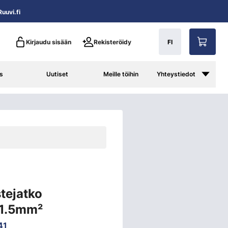
uuvi.fi
Kirjaudu sisään
Rekisteröidy
FI
s
Uutiset
Meille töihin
Yhteystiedot
tejatko
-1.5mm²
41