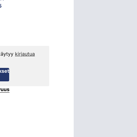
5
 täytyy
kirjautua
kset
vuus