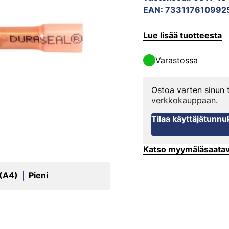
EAN
:
733117610992
Lue lisää tuotteesta
Varastossa
Ostoa varten sinun
verkkokauppaan
.
Tilaa käyttäjätunnu
Katso myymäläsaata
 (A4)
Pieni
|