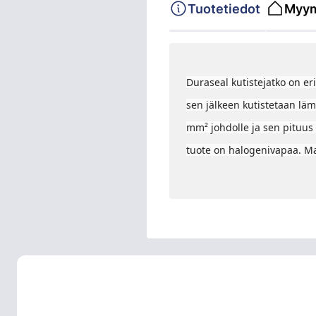
Tuotetiedot
Myym
Duraseal kutistejatko on er
sen jälkeen kutistetaan läm
mm² johdolle ja sen pituus 
tuote on halogenivapaa. Ma