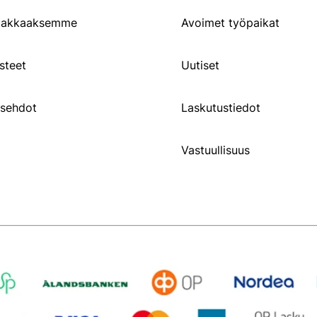
siakkaaksemme
Avoimet työpaikat
steet
Uutiset
usehdot
Laskutustiedot
Vastuullisuus