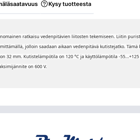
äläsaatavuus
Kysy tuotteesta
inomainen ratkaisu vedenpitävien liitosten tekemiseen. Liitin purist
mittämällä, jolloin saadaan aikaan vedenpitävä kutistejatko. Tämä ku
on 32 mm. Kutistelämpötila on 120 °C ja käyttölämpötila -55...+125 °
ksimijännite on 600 V.