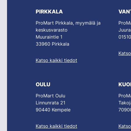
PIRKKALA
VAN
ProMart Pirkkala, myymälä ja
ProMa
keskusvarasto
Juura
Muuraintie 1
01510
33960 Pirkkala
Katso
Katso kaikki tiedot
OULU
KUO
ProMart Oulu
ProMa
Linnunrata 21
Takoj
90440 Kempele
70900
Katso kaikki tiedot
Katso