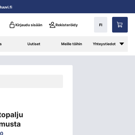
uuvi.fi
Kirjaudu sisään
Rekisteröidy
FI
s
Uutiset
Meille töihin
Yhteystiedot
topalju
 musta
40