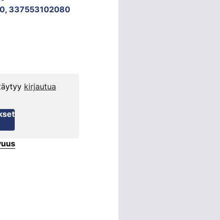
0, 337553102080
 täytyy
kirjautua
kset
vuus