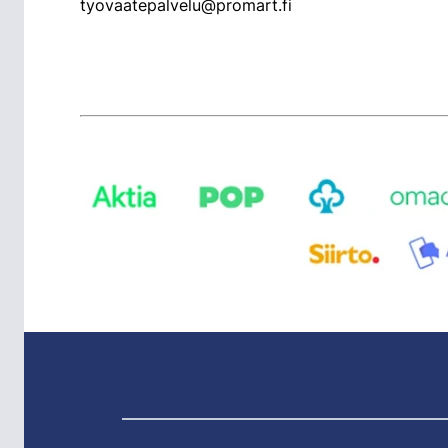
tyovaatepalvelu@promart.fi