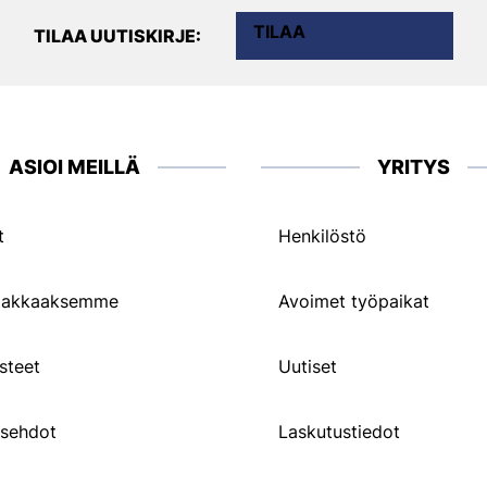
TILAA
TILAA UUTISKIRJE:
ASIOI MEILLÄ
YRITYS
t
Henkilöstö
siakkaaksemme
Avoimet työpaikat
steet
Uutiset
usehdot
Laskutustiedot