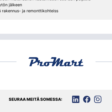
tön jälkeen
 rakennus- ja remonttikohteiss
SEURAA MEITÄ SOMESSA: