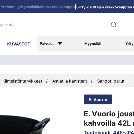
|
ProMart -yritysasiakkaiden verkkokauppa
Siirry kuluttajan verkkokauppan R
KUVASTOT
Palvelut
Myymälät
Yrity
Kiinteistöntarvikkeet
Astiat ja kanisterit
Sangot, paljut
E. Vuorio
E. Vuorio jous
kahvoilla 42L
Tuotekoodi
:
445-JP