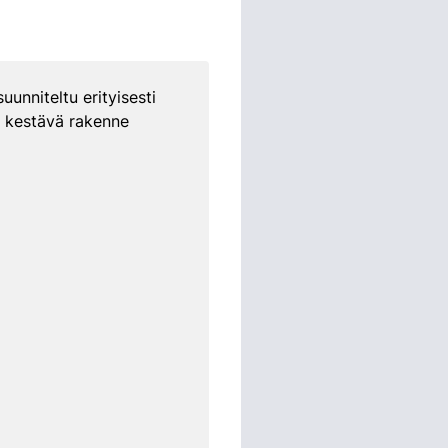
uunniteltu erityisesti
en kestävä rakenne