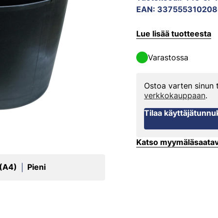
EAN
:
337555310208
Lue lisää tuotteesta
Varastossa
Ostoa varten sinun
verkkokauppaan
.
Tilaa käyttäjätunnu
Katso myymäläsaata
 (A4)
Pieni
|