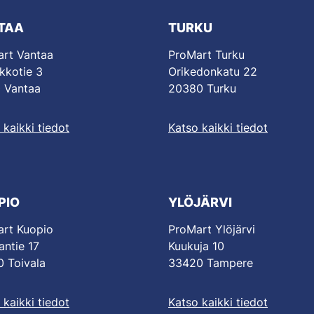
TAA
TURKU
rt Vantaa
ProMart Turku
kkotie 3
Orikedonkatu 22
 Vantaa
20380 Turku
 kaikki tiedot
Katso kaikki tiedot
PIO
YLÖJÄRVI
rt Kuopio
ProMart Ylöjärvi
antie 17
Kuukuja 10
 Toivala
33420 Tampere
 kaikki tiedot
Katso kaikki tiedot