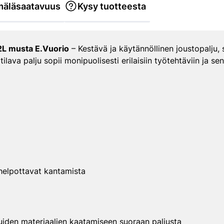
äläsaatavuus
Kysy tuotteesta
42L musta E.Vuorio
– Kestävä ja käytännöllinen joustopalju, s
lava palju sopii monipuolisesti erilaisiin työtehtäviin ja s
helpottavat kantamista
muiden materiaalien kaatamiseen suoraan paljusta