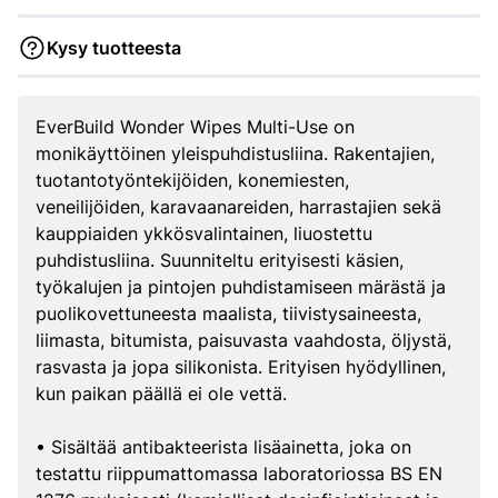
Kysy tuotteesta
EverBuild Wonder Wipes Multi-Use on
monikäyttöinen yleispuhdistusliina. Rakentajien,
tuotantotyöntekijöiden, konemiesten,
veneilijöiden, karavaanareiden, harrastajien sekä
kauppiaiden ykkösvalintainen, liuostettu
puhdistusliina. Suunniteltu erityisesti käsien,
työkalujen ja pintojen puhdistamiseen märästä ja
puolikovettuneesta maalista, tiivistysaineesta,
liimasta, bitumista, paisuvasta vaahdosta, öljystä,
rasvasta ja jopa silikonista. Erityisen hyödyllinen,
kun paikan päällä ei ole vettä.
• Sisältää antibakteerista lisäainetta, joka on
testattu riippumattomassa laboratoriossa BS EN