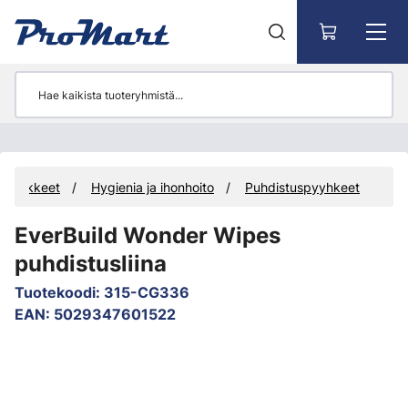
Siirry pääsisältöön
Tarvikkeet
Hygienia ja ihonhoito
Puhdistuspyyhkeet
EverBuild Wonder Wipes
puhdistusliina
Tuotekoodi
:
315-CG336
EAN
:
5029347601522
Ohita kuvat