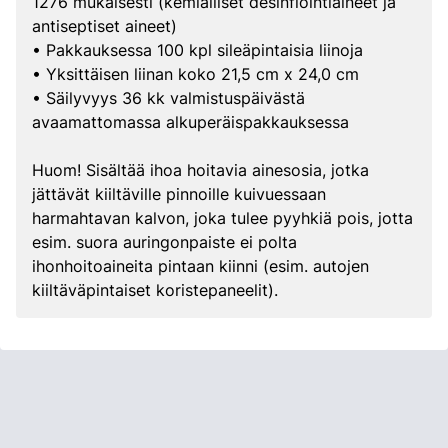
1276 mukaisesti (kemialliset desinfiointiaineet ja
antiseptiset aineet)
• Pakkauksessa 100 kpl sileäpintaisia liinoja
• Yksittäisen liinan koko 21,5 cm x 24,0 cm
• Säilyvyys 36 kk valmistuspäivästä
avaamattomassa alkuperäispakkauksessa
Huom! Sisältää ihoa hoitavia ainesosia, jotka
jättävät kiiltäville pinnoille kuivuessaan
harmahtavan kalvon, joka tulee pyyhkiä pois, jotta
esim. suora auringonpaiste ei polta
ihonhoitoaineita pintaan kiinni (esim. autojen
kiiltäväpintaiset koristepaneelit).