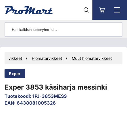
Siirry pääsisältöön
Tarvikkeet
Hiomatarvikkeet
Muut hiomatarvikkeet
Exper
Exper 3853 käsiharja messinki
Tuotekoodi
:
1PJ-3853MESS
EAN
:
6438081005326
Ohita kuvat