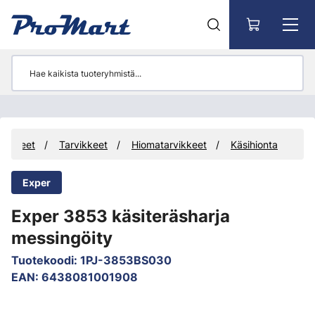
Siirry pääsisältöön
Tuotteet
Tarvikkeet
Hiomatarvikkeet
Käsihionta
Exper
Exper 3853 käsiteräsharja
messingöity
Tuotekoodi
:
1PJ-3853BS030
EAN
:
6438081001908
Ohita kuvat