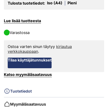
Iso (A4)
Pieni
Tulosta tuotetiedot:
|
Lue lisää tuotteesta
Varastossa
Ostoa varten sinun täytyy
kirjautua
verkkokauppaan
.
Tilaa käyttäjätunnukset
Katso myymäläsaatavuus
Tuotetiedot
Myymäläsaatavuus