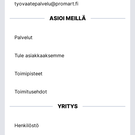
tyovaatepalvelu@promart.fi
ASIOI MEILLÄ
Palvelut
Tule asiakkaaksemme
Toimipisteet
Toimitusehdot
YRITYS
Henkilöstö