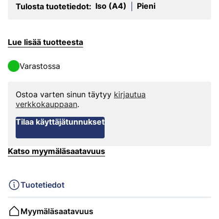
Iso (A4)
Pieni
Tulosta tuotetiedot:
|
Lue lisää tuotteesta
Varastossa
Ostoa varten sinun täytyy
kirjautua
verkkokauppaan
.
Tilaa käyttäjätunnukset
Katso myymäläsaatavuus
Tuotetiedot
Myymäläsaatavuus