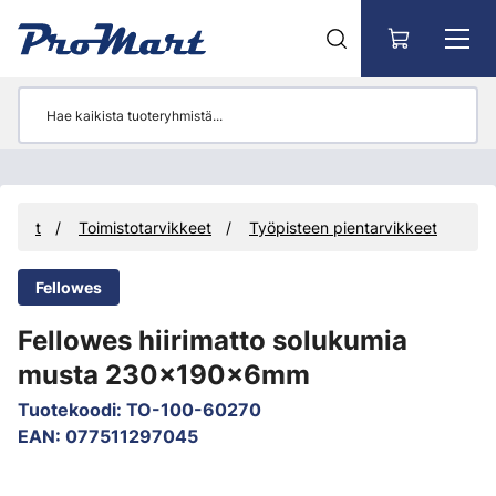
Siirry pääsisältöön
ikkeet
Toimistotarvikkeet
Työpisteen pientarvikkeet
Fellowes
Fellowes hiirimatto solukumia
musta 230x190x6mm
Tuotekoodi
:
TO-100-60270
EAN
:
077511297045
Ohita kuvat