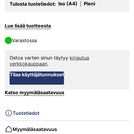
Iso (A4)
Pieni
Tulosta tuotetiedot:
|
Lue lisää tuotteesta
Varastossa
Ostoa varten sinun täytyy
kirjautua
verkkokauppaan
.
Tilaa käyttäjätunnukset
Katso myymäläsaatavuus
Tuotetiedot
Myymäläsaatavuus