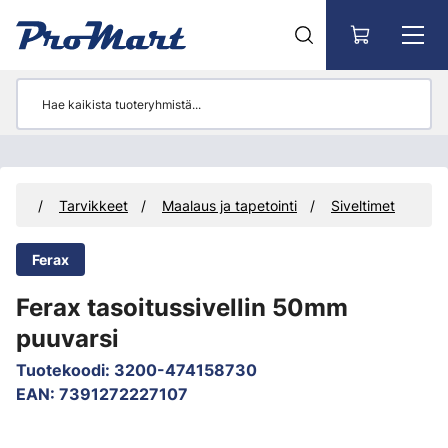
Siirry pääsisältöön
teet
Tarvikkeet
Maalaus ja tapetointi
Siveltimet
Ferax
Ferax tasoitussivellin 50mm
puuvarsi
Tuotekoodi
:
3200-474158730
EAN
:
7391272227107
Ohita kuvat