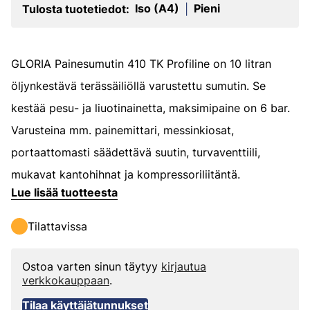
Iso (A4)
Pieni
Tulosta tuotetiedot:
|
GLORIA Painesumutin 410 TK Profiline on 10 litran
öljynkestävä terässäiliöllä varustettu sumutin. Se
kestää pesu- ja liuotinainetta, maksimipaine on 6 bar.
Varusteina mm. painemittari, messinkiosat,
portaattomasti säädettävä suutin, turvaventtiili,
mukavat kantohihnat ja kompressoriliitäntä.
Lue lisää tuotteesta
Tilattavissa
Ostoa varten sinun täytyy
kirjautua
verkkokauppaan
.
Tilaa käyttäjätunnukset