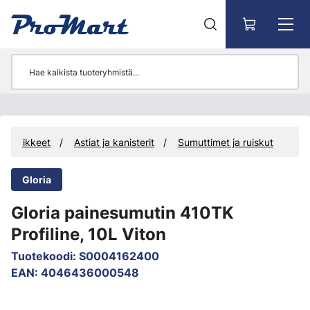
Siirry pääsisältöön
öntarvikkeet
Astiat ja kanisterit
Sumuttimet ja ruiskut
Gloria
Gloria painesumutin 410TK
Profiline, 10L Viton
Tuotekoodi
:
S0004162400
EAN
:
4046436000548
Ohita kuvat