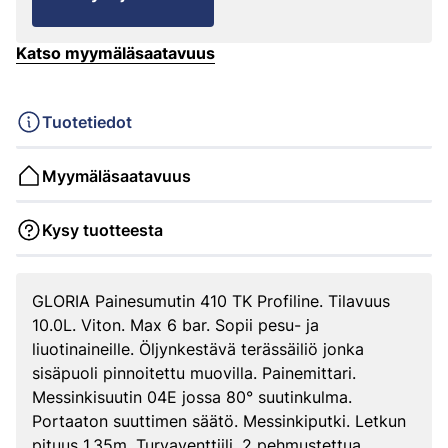
Katso myymäläsaatavuus
Tuotetiedot
Myymäläsaatavuus
Kysy tuotteesta
GLORIA Painesumutin 410 TK Profiline. Tilavuus
10.0L. Viton. Max 6 bar. Sopii pesu- ja
liuotinaineille. Öljynkestävä terässäiliö jonka
sisäpuoli pinnoitettu muovilla. Painemittari.
Messinkisuutin 04E jossa 80° suutinkulma.
Portaaton suuttimen säätö. Messinkiputki. Letkun
pituus 1.35m. Turvaventtiili. 2 pehmustettua