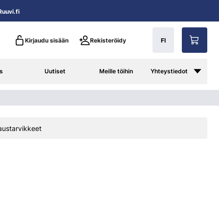
uuvi.fi
Kirjaudu sisään
Rekisteröidy
FI
s
Uutiset
Meille töihin
Yhteystiedot
austarvikkeet