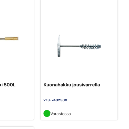
ki 500L
Kuonahakku jousivarrella
213-7402300
Varastossa