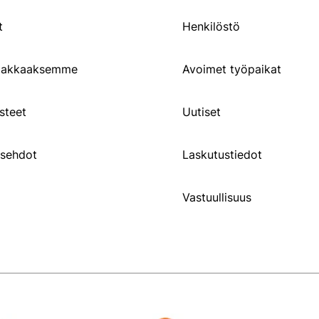
t
Henkilöstö
siakkaaksemme
Avoimet työpaikat
steet
Uutiset
usehdot
Laskutustiedot
Vastuullisuus