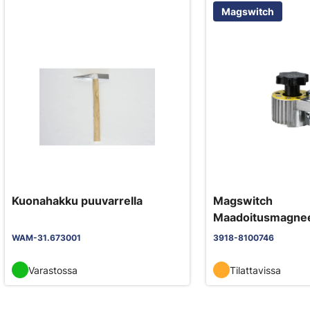
Magswitch
Kuonahakku puuvarrella
Magswitch
Maadoitusmagnee
WAM-31.673001
3918-8100746
Varastossa
Tilattavissa