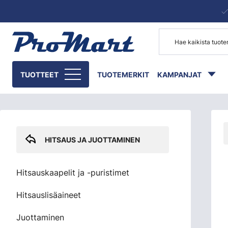
Siirry pääsisältöön
Skip sidebar menu
TUOTTEET
TUOTEMERKIT
KAMPANJAT
HITSAUS JA JUOTTAMINEN
Hitsauskaapelit ja -puristimet
Hitsauslisäaineet
Juottaminen