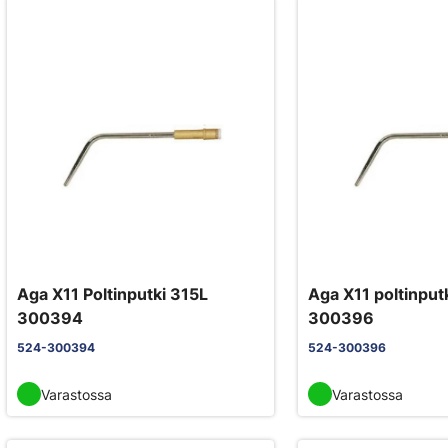
Aga X11 Poltinputki 315L
Aga X11 poltinput
300394
300396
524-300394
524-300396
Varastossa
Varastossa