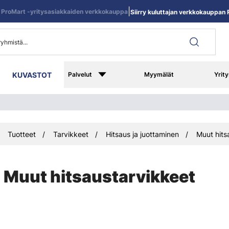
|
ProMart -yritysasiakkaiden verkkokauppa
Siirry kuluttajan verkkokauppan R
KUVASTOT
Palvelut
Myymälät
Yrity
Tuotteet
Tarvikkeet
Hitsaus ja juottaminen
Muut hits
Muut hitsaustarvikkeet