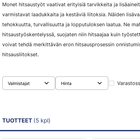
Monet hitsaustyöt vaativat erityisiä tarvikkeita ja lisäaine
varmistavat laadukkaita ja kestäviä liitoksia. Näiden lisä
tehokkuutta, turvallisuutta ja lopputuloksen laatua. Ne m
hitsaustyöskentelyssä, suojaten niin hitsaajaa kuin työstet
voivat tehdä merkittävän eron hitsausprosessin onnistumis
hitsausliitokset.
Varastos
Valmistajat
Hinta
TUOTTEET
(5 kpl)