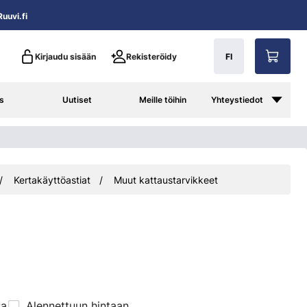
uuvi.fi
Kirjaudu sisään
Rekisteröidy
FI
s
Uutiset
Meille töihin
Yhteystiedot
Kertakäyttöastiat
Muut kattaustarvikkeet
sa
Alennettuun hintaan