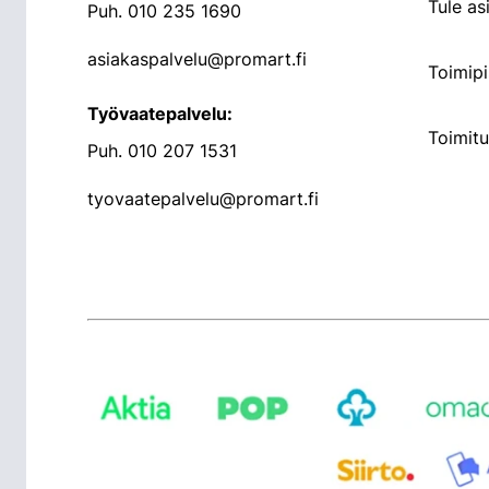
Tule a
Puh.
010 235 1690
asiakaspalvelu@promart.fi
Toimipi
Työvaatepalvelu:
Toimit
Puh.
010 207 1531
tyovaatepalvelu@promart.fi