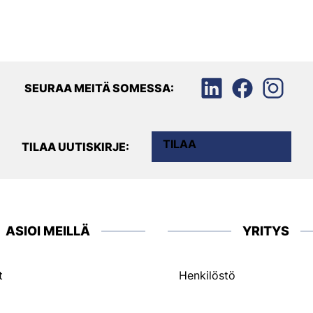
SEURAA MEITÄ SOMESSA:
TILAA
TILAA UUTISKIRJE:
ASIOI MEILLÄ
YRITYS
t
Henkilöstö