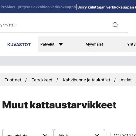
|
ProMart -yritysasiakkaiden verkkokauppa
Siirry kuluttajan verkkokauppan R
KUVASTOT
Palvelut
Myymälät
Yrity
Tuotteet
Tarvikkeet
Kahvihuone ja taukotilat
Astiat
Muut kattaustarvikkeet
Varastos
Valmistajat
Hinta