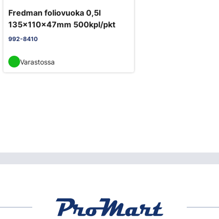
Fredman foliovuoka 0,5l
135x110x47mm 500kpl/pkt
992-8410
Varastossa