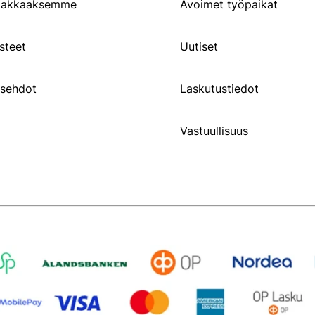
siakkaaksemme
Avoimet työpaikat
steet
Uutiset
usehdot
Laskutustiedot
Vastuullisuus