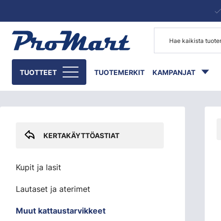
Siirry pääsisältöön
Skip sidebar menu
TUOTTEET
TUOTEMERKIT
KAMPANJAT
KERTAKÄYTTÖASTIAT
Kupit ja lasit
Lautaset ja aterimet
Muut kattaustarvikkeet