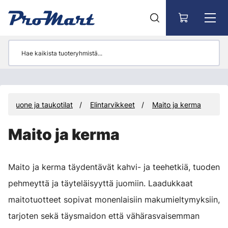
Siirry pääsisältöön
hvihuone ja taukotilat
Elintarvikkeet
Maito ja kerma
Maito ja kerma
Maito ja kerma täydentävät kahvi- ja teehetkiä, tuoden
pehmeyttä ja täyteläisyyttä juomiin. Laadukkaat
maitotuotteet sopivat monenlaisiin makumieltymyksiin,
tarjoten sekä täysmaidon että vähärasvaisemman