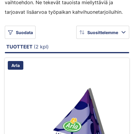
vaihtoehdon. Ne tekevät tauoista miellyttäviä ja
tarjoavat lisäarvoa työpaikan kahvihuonetarjoiluihin.
Suodata
Suosittelemme
TUOTTEET
(2 kpl)
Arla