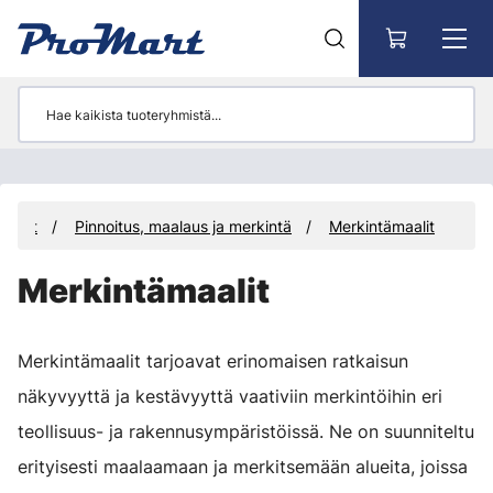
Siirry pääsisältöön
kaalit
Pinnoitus, maalaus ja merkintä
Merkintämaalit
Merkintämaalit
Merkintämaalit tarjoavat erinomaisen ratkaisun
näkyvyyttä ja kestävyyttä vaativiin merkintöihin eri
teollisuus- ja rakennusympäristöissä. Ne on suunniteltu
erityisesti maalaamaan ja merkitsemään alueita, joissa