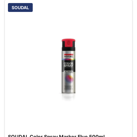
SOUDAL
SOUDAL Color Spray Marker Fluo 500ml