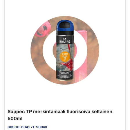
Soppec TP merkintämaali fluorisoiva keltainen
500ml
80SOP-604271-500ml