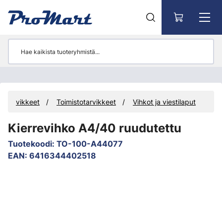
Siirry pääsisältöön
Tarvikkeet
Toimistotarvikkeet
Vihkot ja viestilaput
Kierrevihko A4/40 ruudutettu
Tuotekoodi
:
TO-100-A44077
EAN
:
6416344402518
Ohita kuvat