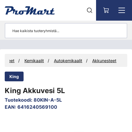
Siirry pääsisältöön
rvikkeet
Kemikaalit
Autokemikaalit
Akkunesteet
King
King Akkuvesi 5L
Tuotekoodi
:
80KIN-A-5L
EAN
:
6416240569100
Ohita kuvat