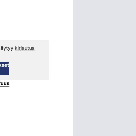
 täytyy
kirjautua
kset
vuus