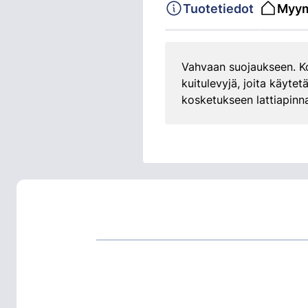
Tuotetiedot
Myym
Vahvaan suojaukseen. Kova
kuitulevyjä, joita käyte
kosketukseen lattiapinna