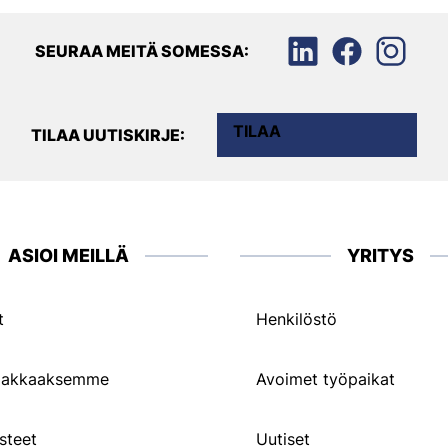
SEURAA MEITÄ SOMESSA:
TILAA
TILAA UUTISKIRJE:
ASIOI MEILLÄ
YRITYS
t
Henkilöstö
siakkaaksemme
Avoimet työpaikat
steet
Uutiset