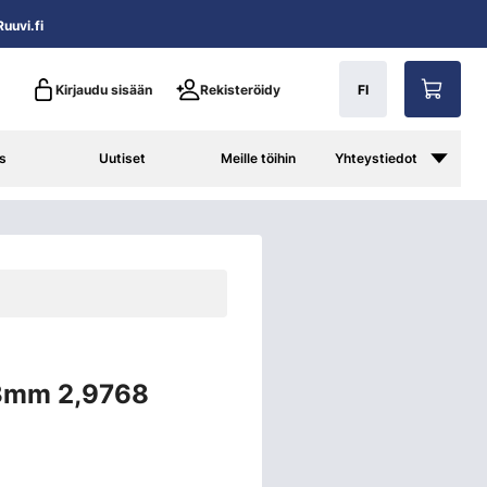
uuvi.fi
Kirjaudu sisään
Rekisteröidy
FI
s
Uutiset
Meille töihin
Yhteystiedot
mm 2,9768