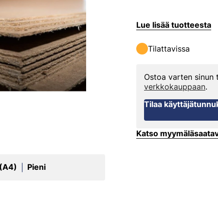
Lue lisää tuotteesta
Tilattavissa
Ostoa varten sinun
verkkokauppaan
.
Tilaa käyttäjätunnu
Katso myymäläsaata
 (A4)
Pieni
|