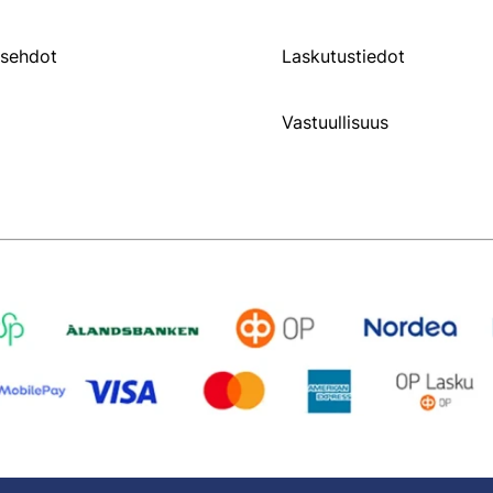
usehdot
Laskutustiedot
Vastuullisuus