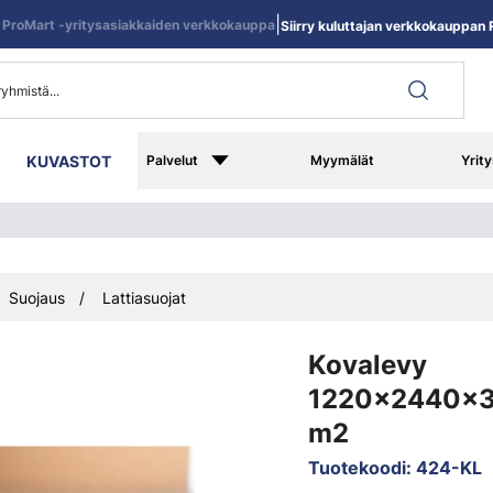
|
ProMart -yritysasiakkaiden verkkokauppa
Siirry kuluttajan verkkokauppan R
KUVASTOT
Palvelut
Myymälät
Yrity
Suojaus
Lattiasuojat
Kovalevy
1220x2440x3
m2
Tuotekoodi
:
424-KL