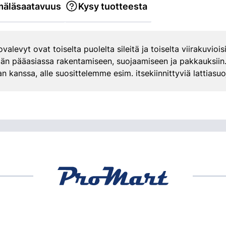
äläsaatavuus
Kysy tuotteesta
levyt ovat toiselta puolelta sileitä ja toiselta viirakuviois
tään pääasiassa rakentamiseen, suojaamiseen ja pakkauksiin.
n kanssa, alle suosittelemme esim. itsekiinnittyviä lattiasuo