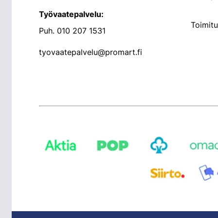
Työvaatepalvelu:
Toimit
Puh.
010 207 1531
tyovaatepalvelu@promart.fi