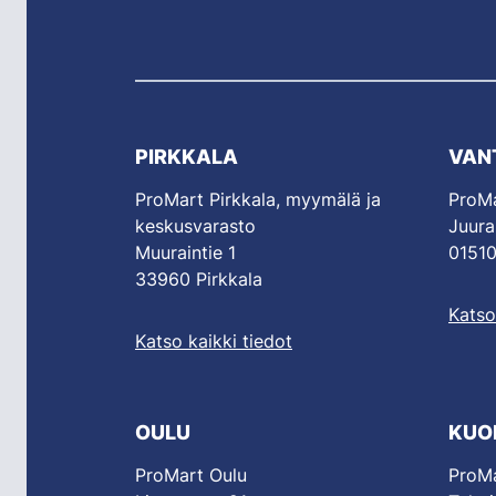
PIRKKALA
VAN
ProMart Pirkkala, myymälä ja
ProMa
keskusvarasto
Juura
Muuraintie 1
01510
33960 Pirkkala
Katso
Katso kaikki tiedot
OULU
KUO
ProMart Oulu
ProMa